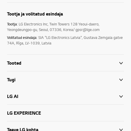
Tootja ja volitatud esindaja
Tootja
: LG Electronics Inc, Twin Towers 128 Yeoui-daero,
Yeongdeungpo-gu, Seoul, 07336, Korea/ gpsr@lge.com
Volitatud esindaja
: SIA "LG Electronics Latvia", Gustava Zemgala gatve
74A, Rīga, LV-1039, Latvia
Tooted
Tugi
LG AI
LG EXPERIENCE
Teave LG kohta