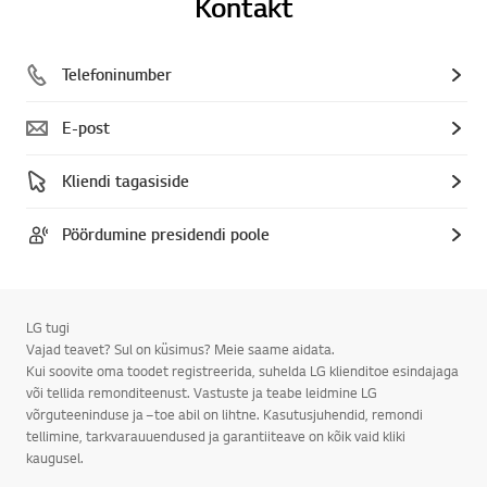
Kontakt
Telefoninumber
E-post
Kliendi tagasiside
Pöördumine presidendi poole
LG tugi
Vajad teavet? Sul on küsimus? Meie saame aidata.
Kui soovite oma toodet registreerida, suhelda LG klienditoe esindajaga
või tellida remonditeenust. Vastuste ja teabe leidmine LG
võrguteeninduse ja –toe abil on lihtne. Kasutusjuhendid, remondi
tellimine, tarkvarauuendused ja garantiiteave on kõik vaid kliki
kaugusel.