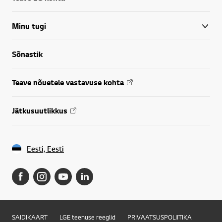
Minu tugi
Sõnastik
Teave nõuetele vastavuse kohta
Jätkusuutlikkus
Eesti, Eesti
SAIDIKAART
LGE teenuse reeglid
PRIVAATSUSPOLIITIKA