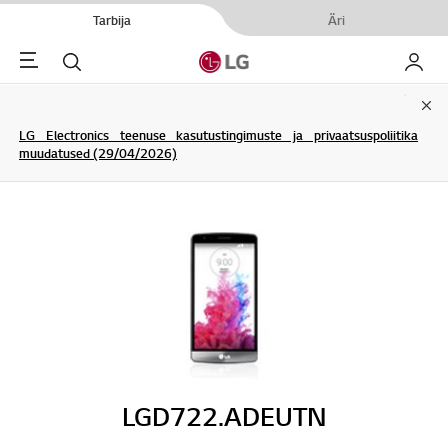
Tarbija
Äri
Menu
Otsi
Minu L
Clo
LG Electronics teenuse kasutustingimuste ja privaatsuspoliitika
muudatused (29/04/2026)
LGD722.ADEUTN