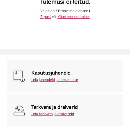
Tulemusi ei leitud.
Vajad abi? Proovi meie online i
E-post
või
Kõne broneerimine.
Kasutusjuhendid
Leia juhendeid ja dokumente
Tarkvara ja draiverid
Leia tarkvara ja draivereid