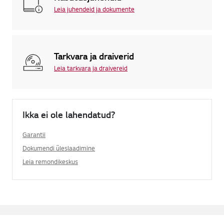
Leia juhendeid ja dokumente
Tarkvara ja draiverid
Leia tarkvara ja draivereid
Ikka ei ole lahendatud?
Garantii
Dokumendi üleslaadimine
Leia remondikeskus