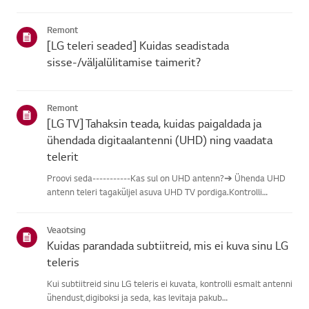
leidmisel vali oma LG toode alljärgnevatest kategooriatest.Vali
oma toodeSee juhend on loodud kõigi mudelite jaoks, seega
Remont
võiva...
[LG teleri seaded] Kuidas seadistada
sisse-/väljalülitamise taimerit?
Remont
[LG TV] Tahaksin teada, kuidas paigaldada ja
ühendada digitaalantenni (UHD) ning vaadata
telerit
Proovi seda-----------Kas sul on UHD antenn?➔ Ühenda UHD
antenn teleri tagaküljel asuva UHD TV pordiga.Kontrolli
saadaolevaid piirkondi UHD vastuvõtu osas.Kuidas ühendada
antennPaigalda antenn kohta, kus see saab vastu võtta UHD
Veaotsing
signaali, j...
Kuidas parandada subtiitreid, mis ei kuva sinu LG
teleris
Kui subtiitreid sinu LG teleris ei kuvata, kontrolli esmalt antenni
ühendust,digiboksi ja seda, kas levitaja pakub