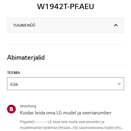
W1942T-PF.AEU
TUGIMENÜÜ
Abimaterjalid
TEEMA
Veaotsing
Kuidas leida oma LG mudel ja seerianumber
Pilguheit---------LG teeb teie toote seerianumbri ja
mudelinumbri leidmise lihtsaks. Abi saamiseksoma toote info