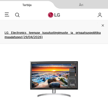
Tarbija
Äri
Menu
Otsi
Minu L
Clo
LG Electronics teenuse kasutustingimuste ja privaatsuspoliitika
muudatused (29/04/2026)