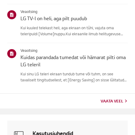
subtiitreid.Tavaliste õhu kaudu ülekannete puhul saad sisse
lülitada subtiitrid oma teleriligipääsetavuse menüüs.Kui
Veaotsing
kasutad ...
LG TV-l on heli, aga pilt puudub
Kui kuuled telekast heli, aga ekraan on tühi, vajuta oma
teleripuldi [Volume]nuppu.Kui ekraanile ilmub helitugevuse
indikaator, töötab tõenäoliselt su teleriekraan hästi.Probleemi
võib põhjustada välise seadme signaaliprobleem, lahtine ühen...
Veaotsing
Kuidas parandada tumedat või hämarat pilti oma
LG teleril
Kui sinu LG teleri ekraan tundub tume või tuhm, on see
tavaliselt tingitudsellest, et [Energy Saving] on sisse lülitatud
või [Pildirežiim] pole õigestiseatud.Kasuta pulti, et määrata
[Energiasäästu samm] [Väljas], seejärel muuta[Pildirežiim...
VAATA VEEL
Kasutusjuhendid