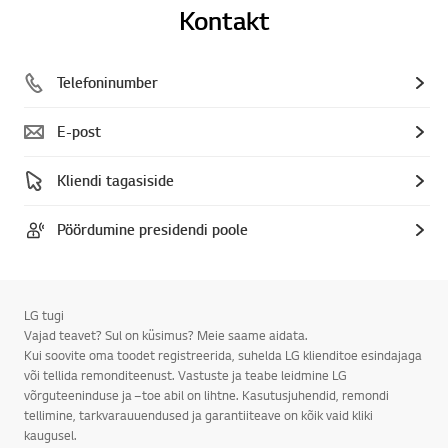
Kontakt
Telefoninumber
E-post
Kliendi tagasiside
Pöördumine presidendi poole
LG tugi
Vajad teavet? Sul on küsimus? Meie saame aidata.
Kui soovite oma toodet registreerida, suhelda LG klienditoe esindajaga
või tellida remonditeenust. Vastuste ja teabe leidmine LG
võrguteeninduse ja –toe abil on lihtne. Kasutusjuhendid, remondi
tellimine, tarkvarauuendused ja garantiiteave on kõik vaid kliki
kaugusel.