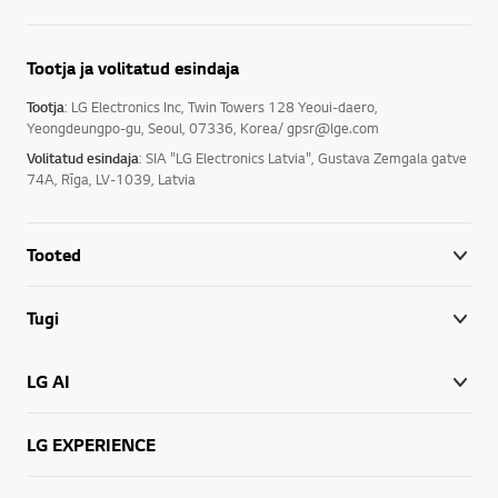
Tootja ja volitatud esindaja
Tootja
: LG Electronics Inc, Twin Towers 128 Yeoui-daero,
Yeongdeungpo-gu, Seoul, 07336, Korea/ gpsr@lge.com
Volitatud esindaja
: SIA "LG Electronics Latvia", Gustava Zemgala gatve
74A, Rīga, LV-1039, Latvia
Tooted
Tugi
LG AI
LG EXPERIENCE