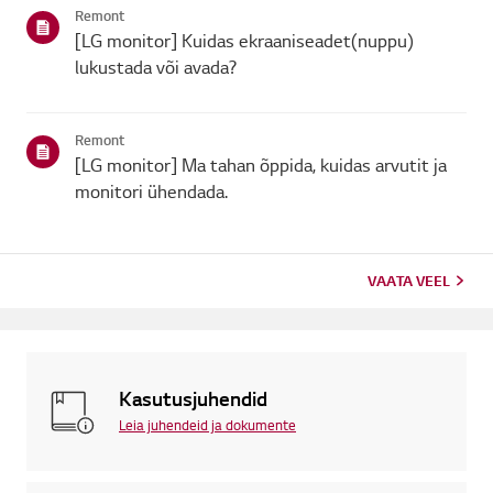
Remont
laadida ...
[LG monitor] Kuidas ekraaniseadet(nuppu)
lukustada või avada?
Remont
[LG monitor] Ma tahan õppida, kuidas arvutit ja
monitori ühendada.
VAATA VEEL
Kasutusjuhendid
Leia juhendeid ja dokumente