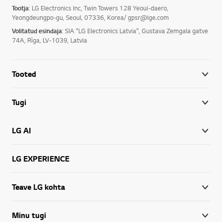
Tootja
: LG Electronics Inc, Twin Towers 128 Yeoui-daero,
Yeongdeungpo-gu, Seoul, 07336, Korea/ gpsr@lge.com
Volitatud esindaja
: SIA "LG Electronics Latvia", Gustava Zemgala gatve
74A, Rīga, LV-1039, Latvia
Tooted
Tugi
LG AI
LG EXPERIENCE
Teave LG kohta
Minu tugi