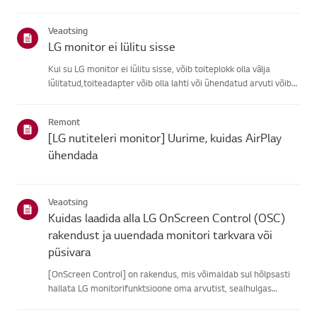
leidmisel vali oma LG toode alljärgnevatest kategooriatest.Vali
oma toodeSee juhend on loodud kõigi mudelite jaoks, seega
Veaotsing
võiva...
LG monitor ei lülitu sisse
Kui su LG monitor ei lülitu sisse, võib toiteplokk olla välja
lülitatud,toiteadapter võib olla lahti või ühendatud arvuti võib
olla unerežiimis.Kõigepealt ühenda teine seade
pikendusjuhtmesse, et veenduda, et sellel ontoide.Seejärel
Remont
ühenda ...
[LG nutiteleri monitor] Uurime, kuidas AirPlay
ühendada
Veaotsing
Kuidas laadida alla LG OnScreen Control (OSC)
rakendust ja uuendada monitori tarkvara või
püsivara
[OnScreen Control] on rakendus, mis võimaldab sul hõlpsasti
hallata LG monitorifunktsioone oma arvutist, sealhulgas
ekraani jagamist, monitori seadeid ningtarkvara- või püsivara
uuendusi.Saad oma operatsioonisüsteemi rakenduse alla