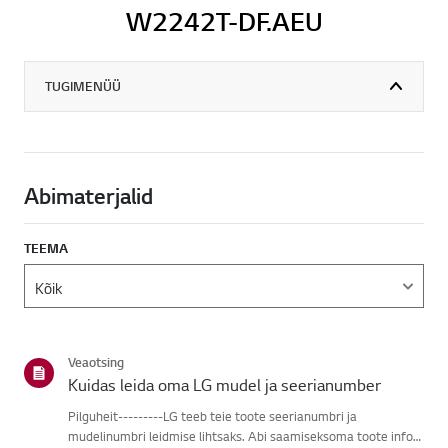
W2242T-DF.AEU
TUGIMENÜÜ
Abimaterjalid
TEEMA
Veaotsing
Kuidas leida oma LG mudel ja seerianumber
Pilguheit---------LG teeb teie toote seerianumbri ja
mudelinumbri leidmise lihtsaks. Abi saamiseksoma toote info