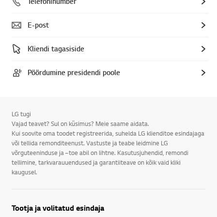
Telefoninumber
E-post
Kliendi tagasiside
Pöördumine presidendi poole
LG tugi
Vajad teavet? Sul on küsimus? Meie saame aidata.
Kui soovite oma toodet registreerida, suhelda LG klienditoe esindajaga
või tellida remonditeenust. Vastuste ja teabe leidmine LG
võrguteeninduse ja –toe abil on lihtne. Kasutusjuhendid, remondi
tellimine, tarkvarauuendused ja garantiiteave on kõik vaid kliki
kaugusel.
Tootja ja volitatud esindaja