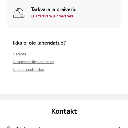
Tarkvara ja draiverid
Leia tarkvara ja draivereid
Ikka ei ole lahendatud?
Garantii
Dokumendi üleslaadimine
Leia remondikeskus
Kontakt