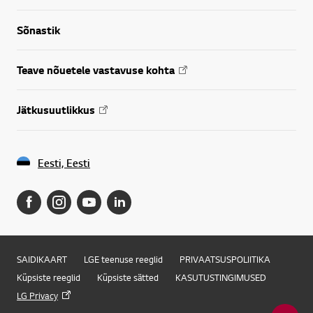
Sõnastik
Teave nõuetele vastavuse kohta
Jätkusuutlikkus
Eesti, Eesti
SAIDIKAART
LGE teenuse reeglid
PRIVAATSUSPOLIITIKA
Küpsiste reeglid
Küpsiste sätted
KASUTUSTINGIMUSED
LG Privacy