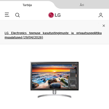
Tarbija
Äri
Menu
Otsi
Minu L
Clo
LG Electronics teenuse kasutustingimuste ja privaatsuspoliitika
muudatused (29/04/2026)