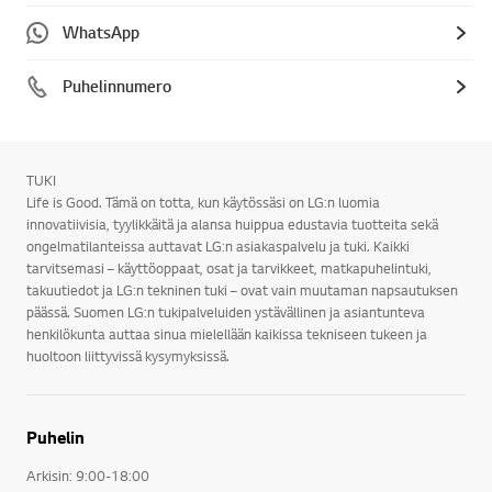
WhatsApp
Puhelinnumero
TUKI
Life is Good. Tämä on totta, kun käytössäsi on LG:n luomia
innovatiivisia, tyylikkäitä ja alansa huippua edustavia tuotteita sekä
ongelmatilanteissa auttavat LG:n asiakaspalvelu ja tuki. Kaikki
tarvitsemasi – käyttöoppaat, osat ja tarvikkeet, matkapuhelintuki,
takuutiedot ja LG:n tekninen tuki – ovat vain muutaman napsautuksen
päässä. Suomen LG:n tukipalveluiden ystävällinen ja asiantunteva
henkilökunta auttaa sinua mielellään kaikissa tekniseen tukeen ja
huoltoon liittyvissä kysymyksissä.
Puhelin
Arkisin: 9:00-18:00