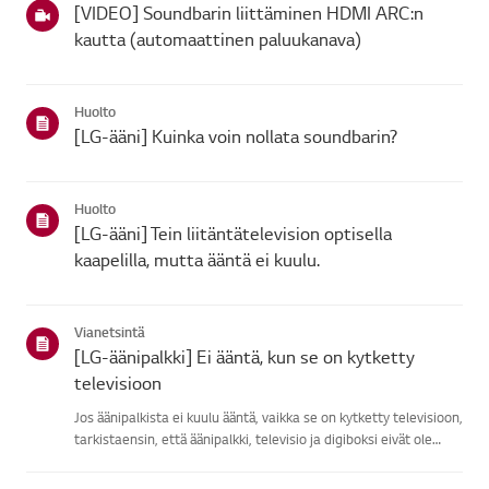
[VIDEO] Soundbarin liittäminen HDMI ARC:n
kautta (automaattinen paluukanava)
Huolto
[LG-ääni] Kuinka voin nollata soundbarin?
Huolto
[LG-ääni] Tein liitäntätelevision optisella
kaapelilla, mutta ääntä ei kuulu.
Vianetsintä
[LG-äänipalkki] Ei ääntä, kun se on kytketty
televisioon
Jos äänipalkista ei kuulu ääntä, vaikka se on kytketty televisioon,
tarkistaensin, että äänipalkki, televisio ja digiboksi eivät ole
mykistettyjä ja ettääänenvoimakkuus on kovempi.Jos
äänenvoimakkuusasetukset ovat oikein, tarkista kaapelit ...