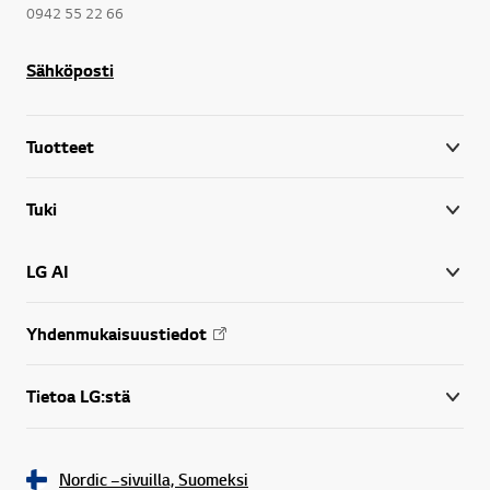
0942 55 22 66
Sähköposti
Tuotteet
Tuki
LG AI
Yhdenmukaisuustiedot
Tietoa LG:stä
Nordic –sivuilla, Suomeksi