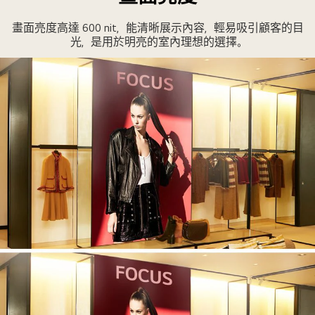
物
商
畫面亮度高達 600 nit，能清晰展示內容，輕易吸引顧客的目
場
光，是用於明亮的室內理想的選擇。
的
方
柱
表
面
的
LED
正
在
顯
示
廣
告。
即
使
在