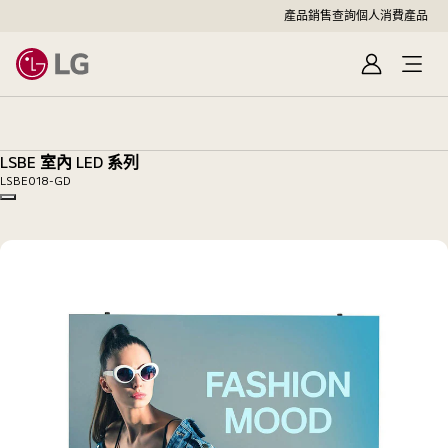
產品銷售查詢
個人消費產品
登
入
LSBE
室
內
LSBE 室內 LED 系列
LED
LSBE018-GD
系
Copy model name
列