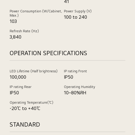
41
Power Consumption (W/Cabinet,
Power Supply (V)
Max.)
100 to 240
103
Refresh Rate (Hz)
3,840
OPERATION SPECIFICATIONS
LED Lifetime (Half brightness)
IP rating Front
100,000
IP50
IP rating Rear
Operating Humidity
IP50
10~80%RH
Operating Temperature(℃)
-20℃ to +40℃
STANDARD