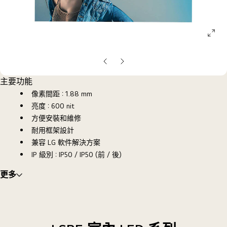
ope
galle
pop
上
下
一
一
主要功能
張
張
像素間距：1.88 mm
投
投
亮度：600 nit
影
影
方便安裝和維修
片
片
耐用框架設計
兼容 LG 軟件解決方案
IP 級別：IP50 / IP50 (前 / 後)
更多