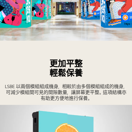
的
在
影
強
像。
光
下
亦
清
採
晰
用
可
90°
見。
更加平整
轉
輕鬆保養
角
選
項
LSBE 以兩個模組組成機身，相較於由多個模組組成的機身，
可減少模組間可見的間隙數量，讓屏幕更平整。這項結構亦
下
有助更方便地進行保養。
的
內
容，
即
使