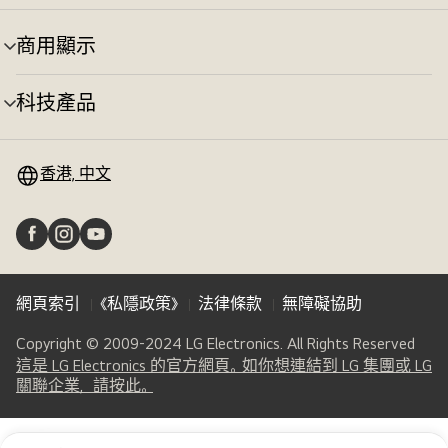
商用顯示
選
單
切
科技產品
選
換
單
切
換
香港, 中文
網頁索引
《私隱政策》
法律條款
無障礙協助
Copyright © 2009-2024 LG Electronics. All Rights Reserved
這是 LG Electronics 的官方網頁。如你想連結到 LG 集團或 LG
(
opens
關聯企業，請按此。
in
a
new