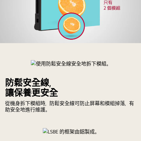
在
轉
角
位
安
裝
LSBE
也
僅
毫
用
無
兩
中
個
斷。
防鬆安全線，
模
讓保養更安全
組
來
從機身拆下模組時，防鬆安全線可防止屏幕和模組掉落，有
組
助安全地進行維護。
成
機
身。