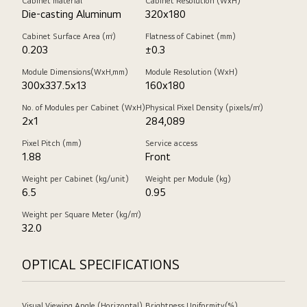
Cabinet material
Cabinet Resolution (WxH)
決
Die-casting Aluminum
320x180
方
Cabinet Surface Area (㎡)
Flatness of Cabinet (mm)
案
0.203
±0.3
監
Module Dimensions(WxH,mm)
Module Resolution (WxH)
察
300x337.5x13
160x180
LED
No. of Modules per Cabinet (WxH)
Physical Pixel Density (pixels/㎡)
屏
2x1
284,089
幕
的
Pixel Pitch (mm)
Service access
1.88
Front
狀
態。
Weight per Cabinet (kg/unit)
Weight per Module (kg)
6.5
0.95
配
備
Weight per Square Meter (kg/㎡)
webOS
32.0
的
系
OPTICAL SPECIFICATIONS
統
控
Visual Viewing Angle (Horizontal)
Brightness Uniformity(%)