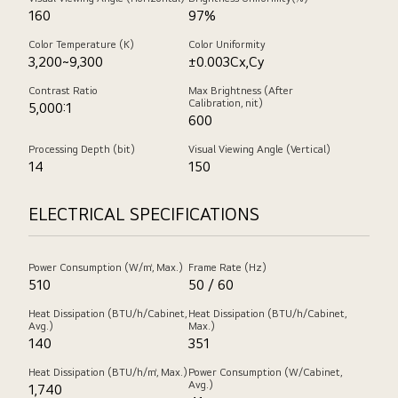
制
160
97%
器
可
Color Temperature (K)
Color Uniformity
3,200~9,300
±0.003Cx,Cy
讓
LSBE
Contrast Ratio
Max Brightness (After
Calibration, nit)
5,000:1
系
600
列
與
Processing Depth (bit)
Visual Viewing Angle (Vertical)
14
150
LG
軟
ELECTRICAL SPECIFICATIONS
件
解
決
Power Consumption (W/㎡, Max.)
Frame Rate (Hz)
方
510
50 / 60
案
Heat Dissipation (BTU/h/Cabinet,
Heat Dissipation (BTU/h/Cabinet,
兼
Avg.)
Max.)
容。
140
351
Heat Dissipation (BTU/h/㎡, Max.)
Power Consumption (W/Cabinet,
Avg.)
1,740