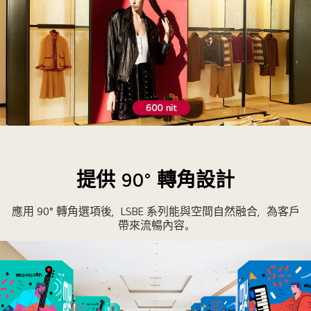
柱
子
的
四
個
角
落，
屏
LSBE
幕
的
也
亮
提供 90° 轉角設計
能
度
顯
為
應用 90° 轉角選項後，LSBE 系列能與空間自然融合，為客戶
示
600
帶來流暢內容。
無
nit，
縫
因
且
此
清
即
晰
使