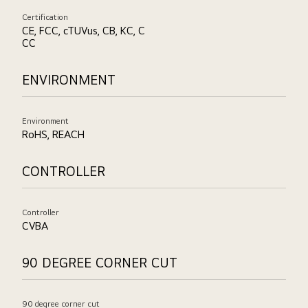
Certification
CE, FCC, cTUVus, CB, KC, C
CC
ENVIRONMENT
Environment
RoHS, REACH
CONTROLLER
Controller
CVBA
90 DEGREE CORNER CUT
90 degree corner cut