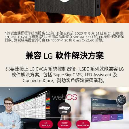
LSBE
系
* 測試由通標標準技術服務 (上海) 有限公司於 2023 年 8 月 21 日至 24 日根據
EN 13501-1:2018 標準進行。使用產品編號 (LSBE XX-XXX) 的LED模組作為測試
列
對象。測試結果證實其符合 EN 13501-1:2018 Class C-s2, d0 評級。
專
為
兼容 LG 軟件解決方案
耐
火
只要連接上 LG CVCA 系統控制器後，LSBE 系列就能兼容 LG
而
軟件解決方案，包括 SuperSignCMS、LED Assistant 及
ConnectedCare，幫助客戶輕鬆營運業務。
設
計。