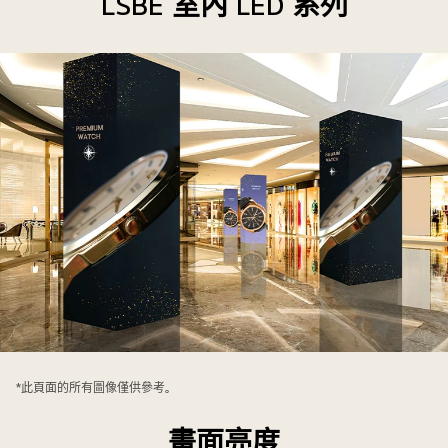
LSBE 室內 LED 系列
安
裝
*此頁面的所有圖像僅供參考。
在
購
畫面亮度