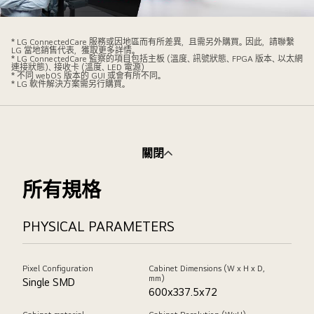
LG
維
* LG ConnectedCare 服務或因地區而有所差異，且需另外購買。因此，請聯繫
LG 當地銷售代表，獲取更多詳情。
修
* LG ConnectedCare 監察的項目包括主板 (溫度、訊號狀態、FPGA 版本、以太網
連接狀態)、接收卡 (溫度、LED 電源)
人
* 不同 webOS 版本的 GUI 或會有所不同。
* LG 軟件解決方案需另行購買。
員
正
在
透
關閉
過
LG
所有規格
webOS
控
PHYSICAL PARAMETERS
制
器
及
Pixel Configuration
Cabinet Dimensions (W x H x D,
軟
mm)
Single SMD
600x337.5x72
件
解