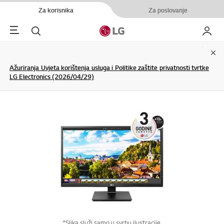
Za korisnika
Za poslovanje
Menu
Pretraživanje
My LG
Clo
Ažuriranja Uvjeta korištenja usluga i Politike zaštite privatnosti tvrtke
LG Electronics (2026/04/29)
*Slika služi samo u svrhu ilustracije.