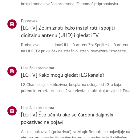
broja i modela vašeg proizvoda. Za pomoć pripronalasku
informacija o vašem proizvodu, odaberite svoj LG proizvod iz
donjihkategorija.Odaberite svoj proizvodOvaj vodič je
Popravak
napravlje...
[LG TV] Želim znati kako instalirati i spojiti
digitalnu antenu (UHD) i gledati TV
Probaj ovo----------Imaš li UHD antenu?➔ Spojite UHD antenu
na UHD TV priključak na stražnjoj strani televizora.Provjerite
dostupne regije za UHD prijem.Kako spojiti antenuPostavite
antenu na mjesto gdje može primati UHD signal i spojite je...
U slučaju problema
[LG TV] Kako mogu gledati LG kanale?
LG Channels je ekskluzivna, besplatna usluga od LG-a koja
putem internetaprenosi uživo televiziju—uključujući vijesti, TV
emisije i zabavu—bez dodatneopreme.Uslugu možete lako
pristupiti pritiskom na tipku [Home] ili korištenjem
U slučaju problema
tipkikanala...
[LG TV] Što učiniti ako se čarobni daljinski
pokazivač ne pojavi
Ako se pokazivač (pokazivač) za Magic Remote ne pojavljuje na
ekranu, prvoprovjerite razinu baterije i provjerite je li uključena