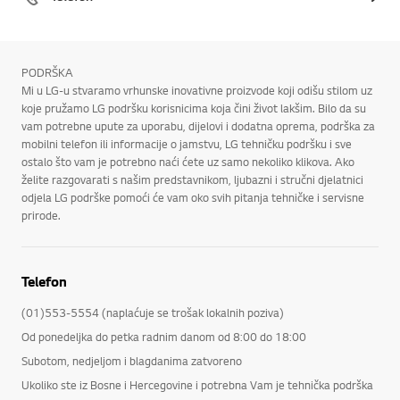
PODRŠKA
Mi u LG-u stvaramo vrhunske inovativne proizvode koji odišu stilom uz
koje pružamo LG podršku korisnicima koja čini život lakšim. Bilo da su
vam potrebne upute za uporabu, dijelovi i dodatna oprema, podrška za
mobilni telefon ili informacije o jamstvu, LG tehničku podršku i sve
ostalo što vam je potrebno naći ćete uz samo nekoliko klikova. Ako
želite razgovarati s našim predstavnikom, ljubazni i stručni djelatnici
odjela LG podrške pomoći će vam oko svih pitanja tehničke i servisne
prirode.
Telefon
(01)553-5554 (naplaćuje se trošak lokalnih poziva)
Od ponedeljka do petka radnim danom od 8:00 do 18:00
Subotom, nedjeljom i blagdanima zatvoreno
Ukoliko ste iz Bosne i Hercegovine i potrebna Vam je tehnička podrška