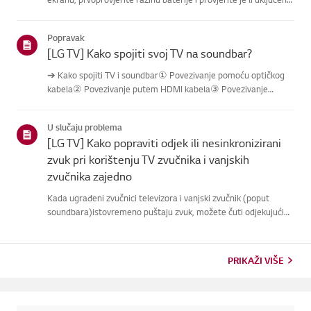
značajka [AudioGuidance].Ako su baterije i postavke ispravne,
možda je daljinski isključen s televizora.Ponovn...
Popravak
[LG TV] Kako spojiti svoj TV na soundbar?
➔ Kako spojiti TV i soundbar① Povezivanje pomoću optičkog
kabela② Povezivanje putem HDMI kabela③ Povezivanje
putem Bluetootha※ Ovisno o modelu, tipke daljinskog
upravljača i kućišta mogu biti različite.Probaj ovo----------
U slučaju problema
Povezivanje pomoću...
[LG TV] Kako popraviti odjek ili nesinkronizirani
zvuk pri korištenju TV zvučnika i vanjskih
zvučnika zajedno
Kada ugrađeni zvučnici televizora i vanjski zvučnik (poput
soundbara)istovremeno puštaju zvuk, možete čuti odjekujući
zvuk.To je obično uzrokovano blagim kašnjenjem zvuka
(latencijom) jer televizor isoundbar obrađuju digitalne signale
razli...
PRIKAŽI VIŠE