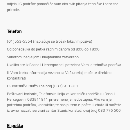
odjela LG podrške pomoći će vam oko svih pitanja tehničke i servisne
prirode.
Telefon
(01)553-5554 (naplaćuje se trošak lokalnih poziva)
Od ponedeljka do petka radnim danom od 8:00 do 18:00
Subotom, nedjeljom i blagdanima zatvoreno
Ukoliko ste iz Bosne i Hercegovine i potrebna Vam je tehnička podrška
ili Vam treba informacija vezano za Vaš uređaj, možete direktno
kontaktirati
LG korisničku službu na broj (033) 911 811
Poštovani korisnici, Telefonska linija za korisničku podršku u Bosni i
Hercegovini 033911811 privremeno je nedostupna. Ako vam je
potrebna podrška, kontaktirajte nas putem e-pošte ili chata ili možete
izravno nazvati servisni centar Stanic koristeći ovaj broj 033 776 500.
E-pošta