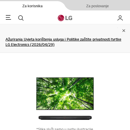
Za korisnika
Za poslovanje
Menu
Pretraživanje
My LG
Clo
Ažuriranja Uvjeta korištenja usluga i Politike zaštite privatnosti tvrtke
LG Electronics (2026/04/29)
*Slika služi samo u svrhu ilustracije.