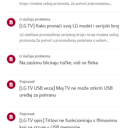
broja i modela vašeg proizvoda. Za pomoć pripronalasku
informacija o vašem proizvodu, odaberite svoj LG proizvod iz
donjihkategorija.Odaberite svoj proizvodOvaj vodič je
U slučaju problema
napravlje...
[LG TV] Kako pronaći svoj LG model i serijski broj
LG olakšava pronalaženje serijskog broja i broja modela vašeg
proizvoda.Za pomoć u pronalaženju podataka o vašem
proizvodu odaberite svoj LG proizvod izkategorija u
nastavku.TVModel i/ili serijski broj mogu se pronaći na sljedećoj
U slučaju problema
lokaciji:...
Na zaslonu blickaju točke, vidi se fleka
Popravak
[LG TV USB veza] Moj TV ne može otkriti USB
uređaj za pohranu
Popravak
[LG TV opis] Titlovi ne funkcioniraju s filmovima
koji se struje s USB memorije