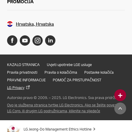
PROMOCIJA
Hrvatska, Hrvatska
KAZALO STRANICA
Uvjeti upotrebe LGE usluge
Pravila privatnosti
Pravila o kolačićima
Postavke kolačića
PRAVNE INFORMACIJE
POMOĆ ZA PRISTUPAČNOST
LG Privacy
Autorsko pravo © 2009. – 2025. LG Electronics. Sva prava pridržana
Online Chat
Ovo je službena stranica tvrtke LG Electronics. Ako se želite povezati s
LG Corp. ili drugim LG podružnicama, kliknite na sljedeće
LG Jeong-Do Management Ethics Hotline