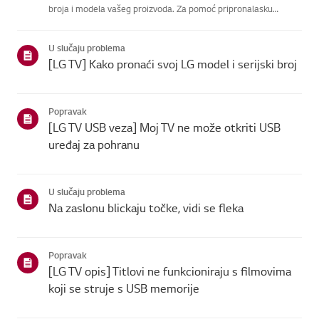
broja i modela vašeg proizvoda. Za pomoć pripronalasku
informacija o vašem proizvodu, odaberite svoj LG proizvod iz
donjihkategorija.Odaberite svoj proizvodOvaj vodič je
U slučaju problema
napravlje...
[LG TV] Kako pronaći svoj LG model i serijski broj
Popravak
[LG TV USB veza] Moj TV ne može otkriti USB
uređaj za pohranu
U slučaju problema
Na zaslonu blickaju točke, vidi se fleka
Popravak
[LG TV opis] Titlovi ne funkcioniraju s filmovima
koji se struje s USB memorije