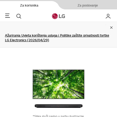
Za korisnika
Za poslovanje
Menu
Pretraživanje
My LG
Clo
Ažuriranja Uvjeta korištenja usluga i Politike zaštite privatnosti tvrtke
LG Electronics (2026/04/29)
*Slika služi samo u svrhu ilustracije.