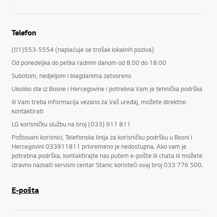
Telefon
(01)553-5554 (naplaćuje se trošak lokalnih poziva)
Od ponedeljka do petka radnim danom od 8:00 do 18:00
Subotom, nedjeljom i blagdanima zatvoreno
Ukoliko ste iz Bosne i Hercegovine i potrebna Vam je tehnička podrška
ili Vam treba informacija vezano za Vaš uređaj, možete direktno
kontaktirati
LG korisničku službu na broj (033) 911 811
Poštovani korisnici, Telefonska linija za korisničku podršku u Bosni i
Hercegovini 033911811 privremeno je nedostupna. Ako vam je
potrebna podrška, kontaktirajte nas putem e-pošte ili chata ili možete
izravno nazvati servisni centar Stanic koristeći ovaj broj 033 776 500.
E-pošta