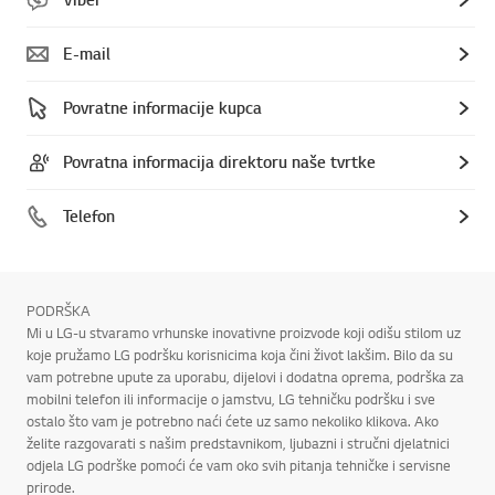
E-mail
Povratne informacije kupca
Povratna informacija direktoru naše tvrtke
Telefon
PODRŠKA
Mi u LG-u stvaramo vrhunske inovativne proizvode koji odišu stilom uz
koje pružamo LG podršku korisnicima koja čini život lakšim. Bilo da su
vam potrebne upute za uporabu, dijelovi i dodatna oprema, podrška za
mobilni telefon ili informacije o jamstvu, LG tehničku podršku i sve
ostalo što vam je potrebno naći ćete uz samo nekoliko klikova. Ako
želite razgovarati s našim predstavnikom, ljubazni i stručni djelatnici
odjela LG podrške pomoći će vam oko svih pitanja tehničke i servisne
prirode.