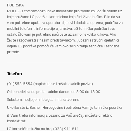
PODRŠKA
Mi u LG-u stvaramo vrhunske inovativne proizvode koji odišu stilom uz
koje pružamo LG podršku korisnicima koja čini život lakšim. Bilo da su
vam potrebne upute za uporabu, dijelovi i dodatna oprema, podrška za
mobilni telefon ili informacije o jamstvu, LG tehničku podršku i sve
ostalo što vam je potrebno naći ćete uz samo nekoliko klikova. Ako
želite razgovarati s našim predstavnikom, ljubazni i stručni djelatnici
odjela LG podrške pomoći će vam oko svih pitanja tehničke i servisne
prirode.
Telefon
(01)553-5554 (naplaćuje se trošak lokalnih poziva)
Od ponedeljka do petka radnim danom od 8:00 do 18:00
Subotom, nedjeljom i blagdanima zatvoreno
Ukoliko ste iz Bosne i Hercegovine i potrebna Vam je tehnička podrška
ili Vam treba informacija vezano za Vaš uređaj, možete direktno
kontaktirati
LG korisničku službu na broj (033) 911 811