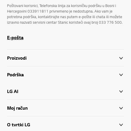
Poštovani korisnici, Telefonska linija za korisničku podršku u Bosni i
Hercegovini 033911811 privremeno je nedostupna. Ako vam je
potrebna podrška, kontaktirajte nas putem e-pošte ili chata ili možete
izravno nazvati servisni centar Stanic koristeći ovaj broj 033 776 500.
E-pošta
Proizvodi
Podrška
LG AI
Moj račun
O tvrtki LG