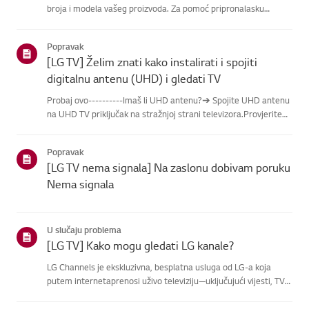
broja i modela vašeg proizvoda. Za pomoć pripronalasku
informacija o vašem proizvodu, odaberite svoj LG proizvod iz
donjihkategorija.Odaberite svoj proizvodOvaj vodič je
Popravak
napravlje...
[LG TV] Želim znati kako instalirati i spojiti
digitalnu antenu (UHD) i gledati TV
Probaj ovo----------Imaš li UHD antenu?➔ Spojite UHD antenu
na UHD TV priključak na stražnjoj strani televizora.Provjerite
dostupne regije za UHD prijem.Kako spojiti antenuPostavite
antenu na mjesto gdje može primati UHD signal i spojite je...
Popravak
[LG TV nema signala] Na zaslonu dobivam poruku
Nema signala
U slučaju problema
[LG TV] Kako mogu gledati LG kanale?
LG Channels je ekskluzivna, besplatna usluga od LG-a koja
putem internetaprenosi uživo televiziju—uključujući vijesti, TV
emisije i zabavu—bez dodatneopreme.Uslugu možete lako
pristupiti pritiskom na tipku [Home] ili korištenjem