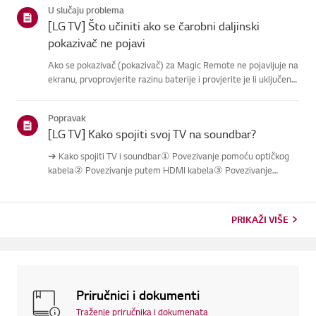
U slučaju problema
tipkikanala...
[LG TV] Što učiniti ako se čarobni daljinski
pokazivač ne pojavi
Ako se pokazivač (pokazivač) za Magic Remote ne pojavljuje na
ekranu, prvoprovjerite razinu baterije i provjerite je li uključena
značajka [AudioGuidance].Ako su baterije i postavke ispravne,
možda je daljinski isključen s televizora.Ponovn...
Popravak
[LG TV] Kako spojiti svoj TV na soundbar?
➔ Kako spojiti TV i soundbar① Povezivanje pomoću optičkog
kabela② Povezivanje putem HDMI kabela③ Povezivanje
putem Bluetootha※ Ovisno o modelu, tipke daljinskog
upravljača i kućišta mogu biti različite.Probaj ovo----------
Povezivanje pomoću...
PRIKAŽI VIŠE
Priručnici i dokumenti
Traženje priručnika i dokumenata