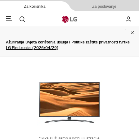
Za korisnika
Za poslovanje
Menu
Pretraživanje
My LG
Clo
Ažuriranja Uvjeta korištenja usluga i Politike zaštite privatnosti tvrtke
LG Electronics (2026/04/29)
*Slika služi samo u svrhu ilustracije.