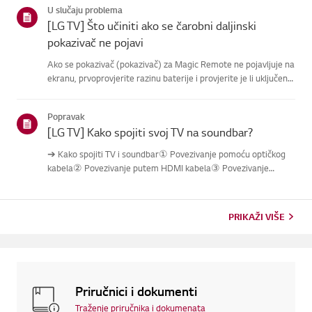
U slučaju problema
tipkikanala...
[LG TV] Što učiniti ako se čarobni daljinski
pokazivač ne pojavi
Ako se pokazivač (pokazivač) za Magic Remote ne pojavljuje na
ekranu, prvoprovjerite razinu baterije i provjerite je li uključena
značajka [AudioGuidance].Ako su baterije i postavke ispravne,
možda je daljinski isključen s televizora.Ponovn...
Popravak
[LG TV] Kako spojiti svoj TV na soundbar?
➔ Kako spojiti TV i soundbar① Povezivanje pomoću optičkog
kabela② Povezivanje putem HDMI kabela③ Povezivanje
putem Bluetootha※ Ovisno o modelu, tipke daljinskog
upravljača i kućišta mogu biti različite.Probaj ovo----------
Povezivanje pomoću...
PRIKAŽI VIŠE
Priručnici i dokumenti
Traženje priručnika i dokumenata