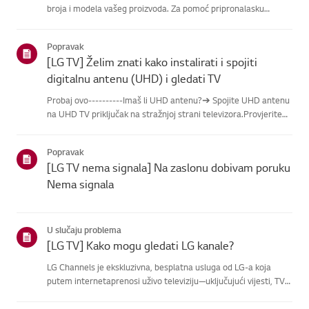
broja i modela vašeg proizvoda. Za pomoć pripronalasku
informacija o vašem proizvodu, odaberite svoj LG proizvod iz
donjihkategorija.Odaberite svoj proizvodOvaj vodič je
Popravak
napravlje...
[LG TV] Želim znati kako instalirati i spojiti
digitalnu antenu (UHD) i gledati TV
Probaj ovo----------Imaš li UHD antenu?➔ Spojite UHD antenu
na UHD TV priključak na stražnjoj strani televizora.Provjerite
dostupne regije za UHD prijem.Kako spojiti antenuPostavite
antenu na mjesto gdje može primati UHD signal i spojite je...
Popravak
[LG TV nema signala] Na zaslonu dobivam poruku
Nema signala
U slučaju problema
[LG TV] Kako mogu gledati LG kanale?
LG Channels je ekskluzivna, besplatna usluga od LG-a koja
putem internetaprenosi uživo televiziju—uključujući vijesti, TV
emisije i zabavu—bez dodatneopreme.Uslugu možete lako
pristupiti pritiskom na tipku [Home] ili korištenjem