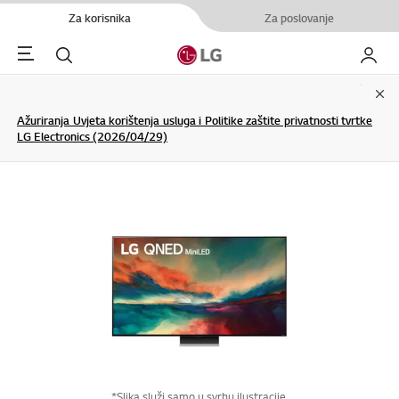
Za korisnika
Za poslovanje
Menu
Pretraživanje
My LG
Clo
Ažuriranja Uvjeta korištenja usluga i Politike zaštite privatnosti tvrtke
LG Electronics (2026/04/29)
*Slika služi samo u svrhu ilustracije.