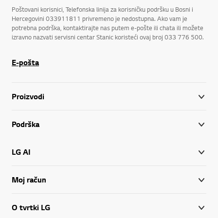
Poštovani korisnici, Telefonska linija za korisničku podršku u Bosni i
Hercegovini 033911811 privremeno je nedostupna. Ako vam je
potrebna podrška, kontaktirajte nas putem e-pošte ili chata ili možete
izravno nazvati servisni centar Stanic koristeći ovaj broj 033 776 500.
E-pošta
Proizvodi
Podrška
LG AI
Moj račun
O tvrtki LG