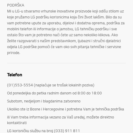
PODRŠKA
Mi u LG-u stvaramo vrhunske inovativne proizvode koji odišu stilom uz
koje pružamo LG podršku korisnicima koja čini život lakšim. Bilo da su
vam potrebne upute za uporabu, dijelovi i dodatna oprema, podrška za
mobilni telefon ili informacije o jamstvu, LG tehničku podršku i sve
ostalo što vam je potrebno naći ćete uz samo nekoliko klikova. Ako
želite razgovarati s našim predstavnikom, ljubazni i stručni djelatnici
odjela LG podrške pomoći će vam oko svih pitanja tehničke i servisne
prirode.
Telefon
(01)553-5554 (naplaćuje se trošak lokalnih poziva)
Od ponedeljka do petka radnim danom od 8:00 do 18:00
Subotom, nedjeljom i blagdanima zatvoreno
Ukoliko ste iz Bosne i Hercegovine i potrebna Vam je tehnička podrška
ili Vam treba informacija vezano za Vaš uređaj, možete direktno
kontaktirati
LG korisničku službu na broj (033) 911 811