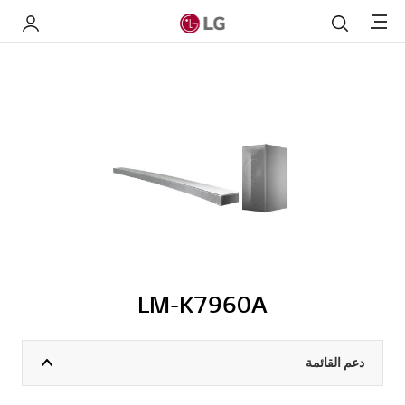
Menu
بحث
My LG
LM-K7960A
دعم القائمة