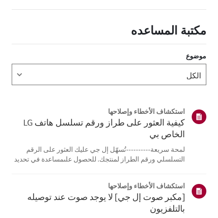
مكتبة المساعده
موضوع
استكشاف الأخطاء وإصلاحها
كيفية العثور على طراز ورقم تسلسل هاتف LG
الخاص بي
لمحة سريعة----------تُسهّل إل جي عليك العثور على الرقم
التسلسلي ورقم الطراز لمنتجك. للحصول علىمساعدة في تحديد
موقع معلومات منتجك، اختر منتج إل جي الخاص بك من الفئات
أدناه.اختر منتجكتم إنشاء هذا الدليل لجميع الطرازات، لذا قد
استكشاف الأخطاء وإصلاحها
تختلف الصور أو ا...
[مكبر صوت إل جي] لا يوجد صوت عند توصيله
بالتلفزيون