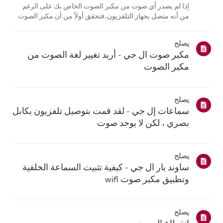
إذا لم يصدر أي صوت من مكبر الصوت الخاص بك على الرغم
من أنه متصل بجهاز التلفزيون،فتحقق أولاً من أن مكبر الصوت
والتلفزيون وجهاز الاستقبال غير مكتومة الصوت وأنمستوى
الصوت مرتفع.إذا كانت إعدادات مستوى الصوت صحيحة، فتحقق
يصلح
من الكابلات (HDMI أو بصر...
مكبر صوت ال جي - أريد تغيير لغة الصوت من
مكبر الصوت
يصلح
سماعات إل جي - لقد قمت بتوصيل تلفزيون بكابل
بصري ، لكن لا يوجد صوت
يصلح
ساوند بار ال جي - كيفية تثبيت السماعة الخلفية
وتطبيق مكبر صوت wifi
يصلح