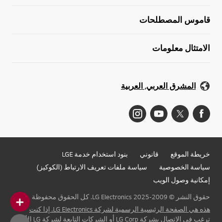
قاموس المصطلحات
الامتثال معلومات
المشرق العربي, العربية
خريطة الموقع
قانوني
بنود استخدام خدمة LGE
سياسة الخصوصية
سياسة ملفات تعريف الارتباط (الكوكيز)
إمكانية وصول الويب
حقوق النشر © 2009-2025 LG Electronics. كل الحقوق محفوظة
هذه هي الصفحة الرئيسية الرسمية لشركة LG Electronics. إذا كنت
ترغب في الاتصال بشركة LG Corp أو الشركات التابعة لشركة LG الأخرى