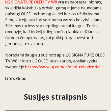
LG SIGNATURE OLED TV W8
yra nepaprastai plonas,
skleidžia kokybišką erdvinį garsą ir jame naudojama
pažangi OLED technologija, dėl kurios užtikrinama
filmų kūrėjų aukštai vertinama vaizdo kokybė – jame
žiūrimas turinys yra neprilygstamai įtaigus. Turint
omenyje, kad birželį ir liepą mūsų laukia didžiausias
futbolo čempionatas, tai puiki proga investuoti
geriausią televizorių.
Norėdami daugiau sužinoti apie LG SIGNATURE OLED
TV W8 ir kitus LG OLED televizorius, apsilankykite
svetainėje
https://www.lg.com/lt/oled-televizoriai
Life’s Good!
Susijęs straipsnis