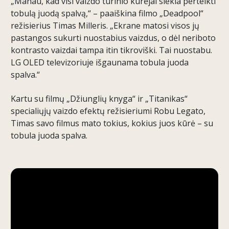
„Manau, kad visi vaizdo turinio kūrėjai siekia perteikti
tobulą juodą spalvą,“ – paaiškina filmo „Deadpool“
režisierius Timas Milleris. „Ekrane matosi visos jų
pastangos sukurti nuostabius vaizdus, o dėl neriboto
kontrasto vaizdai tampa itin tikroviški. Tai nuostabu.
LG OLED televizoriuje išgaunama tobula juoda
spalva.“
Kartu su filmų „Džiunglių knyga“ ir „Titanikas“
specialiųjų vaizdo efektų režisieriumi Robu Legato,
Timas savo filmus mato tokius, kokius juos kūrė – su
tobula juoda spalva.