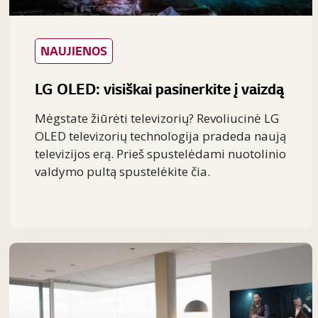
NAUJIENOS
LG OLED: visiškai pasinerkite į vaizdą
Mėgstate žiūrėti televizorių? Revoliucinė LG
OLED televizorių technologija pradeda naują
televizijos erą. Prieš spustelėdami nuotolinio
valdymo pultą spustelėkite čia.