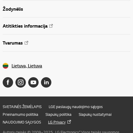
Žodynėlis
Atitikties informacija
Tvarumas
Lietuva, Lietuva
SVETAINĖS ŽEMĖLAPIS
LGE paslaugų naudojimo sąlygos
Prieinamumo politika
Slapukų politika
Slapukų nustatymai
NAUDOJIMO SĄLYGOS
LG Privacy
Autorių teisės © 2009–2025 „LG Electronics“. Visos teisės saugomos