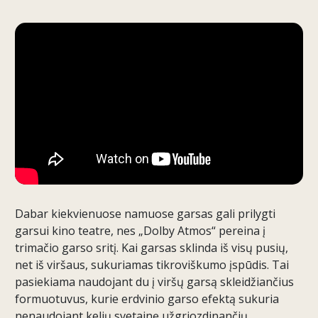
Dabar kiekvienuose namuose garsas gali prilygti
garsui kino teatre, nes „Dolby Atmos“ pereina į
trimačio garso sritį. Kai garsas sklinda iš visų pusių,
net iš viršaus, sukuriamas tikroviškumo įspūdis. Tai
pasiekiama naudojant du į viršų garsą skleidžiančius
formuotuvus, kurie erdvinio garso efektą sukuria
nenaudojant kelių svetainę užgriozdinančių