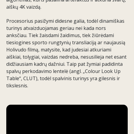
aiškų 4K vaizdą.
Procesorius pasižymi didesne galia, todėl dinamiškas
turinys atvaizduojamas geriau nei kada nors
anksčiau. Tiek žaisdami žaidimus, tiek žiūrėdami
tiesiogines sporto rungtynių transliaciją ar naujausią
Holivudo filmą, matysite, kad judesiai atkuriami
aiškiai, tolygiai, vaizdas nedreba, nesusilieja net esant
didžiausiam kadrų dažniui. Taip pat žymiai padidinta
spalvų perkodavimo lentelė (angl. „Colour Look Up
Table“, CLUT), todėl spalvinis turinys yra gilesnis ir
tikslesnis.