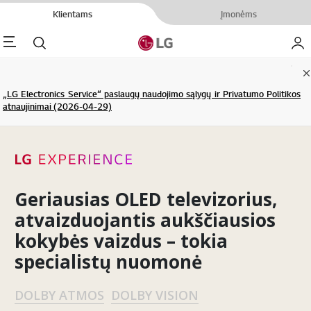
Klientams
Įmonėms
enu
Ieškoti
Mano
C
„LG Electronics Service“ paslaugų naudojimo sąlygų ir Privatumo Politikos
atnaujinimai (2026-04-29)
Geriausias OLED televizorius,
atvaizduojantis aukščiausios
kokybės vaizdus – tokia
specialistų nuomonė
DOLBY ATMOS
DOLBY VISION