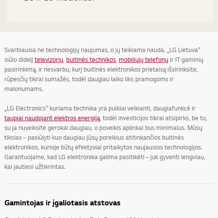
Svarbiausia ne technologijų naujumas, o jų teikiama nauda. „LG Lietuva"
siūlo didelį
televizorių
,
buitinės technikos
,
mobiliųjų telefonų
ir IT gaminių
pasirinkimą, ir nesvarbu, kurį buitinės elektronikos prietaisą išsirinksite,
rūpesčių tikrai sumažės, todėl daugiau laiko liks pramogoms ir
malonumams.
„LG Electronics" kuriama technika yra puikiai veikianti, daugiafunkcė ir
taupiai naudojant elektros energiją
, todėl investicijos tikrai atsipirks, be to,
su ja nuveiksite gerokai daugiau, o poveikis aplinkai bus minimalus. Mūsų
tikslas – pasiūlyti kuo daugiau jūsų poreikius atitinkančios buitinės
elektronikos, kurioje būtų efektyviai pritaikytos naujausios technologijos.
Garantuojame, kad LG elektronika galima pasitikėti – juk gyventi lengviau,
kai jautiesi užtikrintas.
Gamintojas ir įgaliotasis atstovas