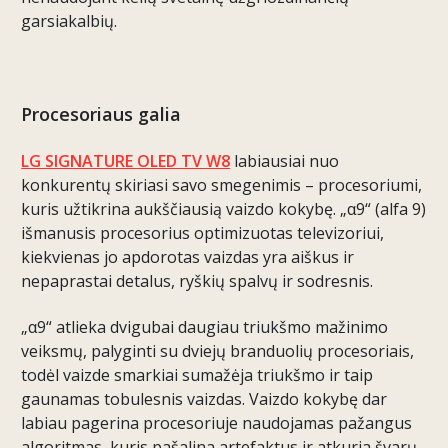
garsiakalbių.
Procesoriaus galia
LG SIGNATURE OLED TV W8
labiausiai nuo
konkurentų skiriasi savo smegenimis – procesoriumi,
kuris užtikrina aukščiausią vaizdo kokybę. „α9“ (alfa 9)
išmanusis procesorius optimizuotas televizoriui,
kiekvienas jo apdorotas vaizdas yra aiškus ir
nepaprastai detalus, ryškių spalvų ir sodresnis.
„α9“ atlieka dvigubai daugiau triukšmo mažinimo
veiksmų, palyginti su dviejų branduolių procesoriais,
todėl vaizde smarkiai sumažėja triukšmo ir taip
gaunamas tobulesnis vaizdas. Vaizdo kokybę dar
labiau pagerina procesoriuje naudojamas pažangus
algoritmas, kuris pašalina artefaktus ir atkuria švarų,