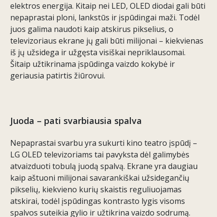
elektros energija. Kitaip nei LED, OLED diodai gali būti
nepaprastai ploni, lankstūs ir įspūdingai maži. Todėl
juos galima naudoti kaip atskirus pikselius, o
televizoriaus ekrane jų gali būti milijonai – kiekvienas
iš jų užsidega ir užgęsta visiškai nepriklausomai.
Šitaip užtikrinama įspūdinga vaizdo kokybė ir
geriausia patirtis žiūrovui.
Juoda – pati svarbiausia spalva
Nepaprastai svarbu yra sukurti kino teatro įspūdį –
LG OLED televizoriams tai pavyksta dėl galimybės
atvaizduoti tobulą juodą spalvą. Ekrane yra daugiau
kaip aštuoni milijonai savarankiškai užsidegančių
pikselių, kiekvieno kurių skaistis reguliuojamas
atskirai, todėl įspūdingas kontrasto lygis visoms
spalvos suteikia gylio ir užtikrina vaizdo sodrumą.