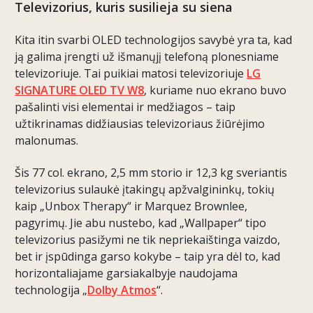
Televizorius, kuris susilieja su siena
Kita itin svarbi OLED technologijos savybė yra ta, kad
ją galima įrengti už išmanųjį telefoną plonesniame
televizoriuje. Tai puikiai matosi televizoriuje
LG
SIGNATURE OLED TV W8
, kuriame nuo ekrano buvo
pašalinti visi elementai ir medžiagos – taip
užtikrinamas didžiausias televizoriaus žiūrėjimo
malonumas.
Šis 77 col. ekrano, 2,5 mm storio ir 12,3 kg sveriantis
televizorius sulaukė įtakingų apžvalgininkų, tokių
kaip „Unbox Therapy“ ir Marquez Brownlee,
pagyrimų. Jie abu nustebo, kad „Wallpaper“ tipo
televizorius pasižymi ne tik nepriekaištinga vaizdo,
bet ir įspūdinga garso kokybe – taip yra dėl to, kad
horizontaliajame garsiakalbyje naudojama
technologija „
Dolby Atmos
“.