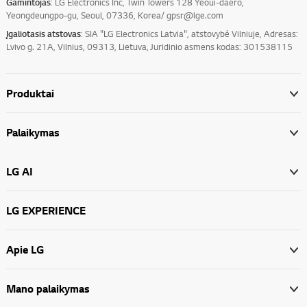
Gamintojas
: LG Electronics Inc, Twin Towers 128 Yeoui-daero,
Yeongdeungpo-gu, Seoul, 07336, Korea/ gpsr@lge.com
Įgaliotasis atstovas
: SIA "LG Electronics Latvia", atstovybė Vilniuje, Adresas:
Lvivo g. 21A, Vilnius, 09313, Lietuva, Juridinio asmens kodas: 301538115
Produktai
Palaikymas
LG AI
LG EXPERIENCE
Apie LG
Mano palaikymas