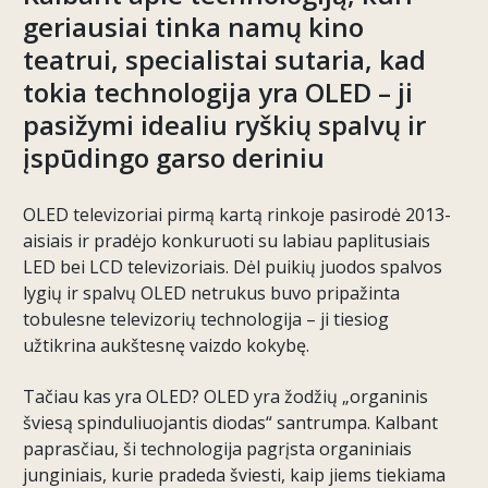
geriausiai tinka namų kino
teatrui, specialistai sutaria, kad
tokia technologija yra OLED – ji
pasižymi idealiu ryškių spalvų ir
įspūdingo garso deriniu
OLED televizoriai pirmą kartą rinkoje pasirodė 2013-
aisiais ir pradėjo konkuruoti su labiau paplitusiais
LED bei LCD televizoriais. Dėl puikių juodos spalvos
lygių ir spalvų OLED netrukus buvo pripažinta
tobulesne televizorių technologija – ji tiesiog
užtikrina aukštesnę vaizdo kokybę.
Tačiau kas yra OLED? OLED yra žodžių „organinis
šviesą spinduliuojantis diodas“ santrumpa. Kalbant
paprasčiau, ši technologija pagrįsta organiniais
junginiais, kurie pradeda šviesti, kaip jiems tiekiama