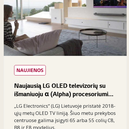
NAUJIENOS
Naujausią LG OLED televizorių su
išmaniuoju α (Alpha) procesoriumi...
„LG Electronics“ (LG) Lietuvoje pristatė 2018-
ųjų metų OLED TV liniją. Šiuo metu prekybos
centruose galima įsigyti 65 arba 55 colių C8,
B8 ir E8 modelius.