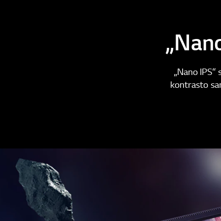
„Nano
„Nano IPS“ 
kontrasto sa