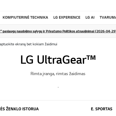
KOMPIUTERINĖ TECHNIKA
LG EXPERIENCE
LG AI
TVARUM
“ paslaugų naudojimo sąlygų ir Privatumo Politikos atnaujinimai (2026-04-29
aptuokite ekraną bet kokiam žaidimui
LG UltraGear™
Rimta įranga, rimtas žaidimas
.
ĖS ŽENKLO ISTORIJA
E. SPORTAS