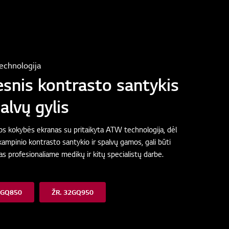
echnologija
snis kontrasto santykis
palvų gylis
tos kokybės ekranas su pritaikyta ATW technologija, dėl
kampinio kontrasto santykio ir spalvų gamos, gali būti
s profesionaliame medikų ir kitų specialistų darbe.
2GQ850
ŽR. 32GQ950