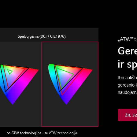
Spalvų gama (DCI / CIE1976).
„ATW“ t
Gere
ir s
Itin aukš
geresnio 
naudojama
ŽR. 3
be ATW technologijos – su ATW technologija