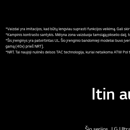
*Vaizdai yra imitacijos, kad būtų lengviau suprasti funkcijos veikimą. Gali ski
*Kampinis kontrasto santykis. Mėlyna zona vaizduoja tamsiąją pikselio dalį,
*Šis įrenginys yra patvirtintas UL. Šio įrenginio bandomieji modeliai buvo į
gamą (40x) prieš NRT].
*NRT. Tai naujoji nulinės delsos TAC technologija, kuriai netaikoma ATW Pol 
Itin 
Šio serijos „LG Ult