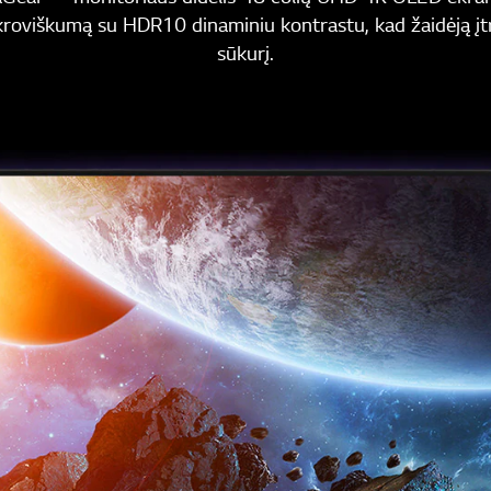
ikroviškumą su HDR10 dinaminiu kontrastu, kad žaidėją įtr
sūkurį.