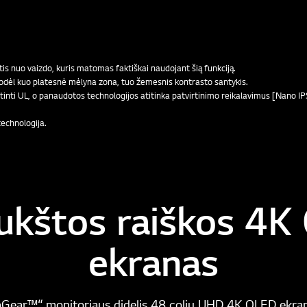
rtis nuo vaizdo, kuris matomas faktiškai naudojant šią funkciją.
 todėl kuo platesnė mėlyna zona, tuo žemesnis kontrasto santykis.
vertinti UL, o panaudotos technologijos atitinka patvirtinimo reikalavimus [Nano 
technologija.
aukštos raiškos 4
ekranas
raGear™“ monitoriaus didelis 48 colių UHD 4K OLED ekranas