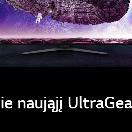
ie naująjį UltraGe