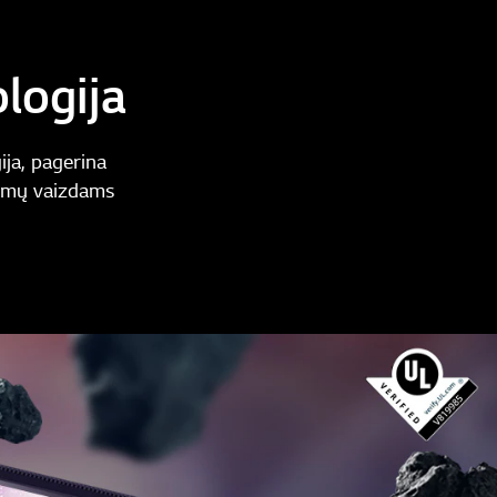
logija
ja, pagerina
dimų vaizdams