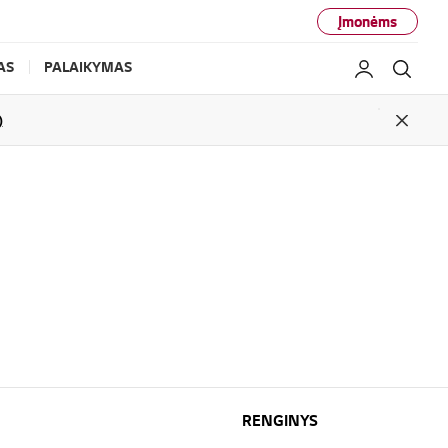
Įmonėms
AS
PALAIKYMAS
Mano LG
Ieško
)
Close
RENGINYS