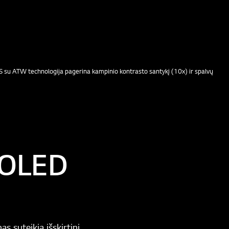
IPS su ATW technologija pagerina kampinio kontrasto santykį (10x) ir spalvų
K OLED
 suteikia išskirtinį