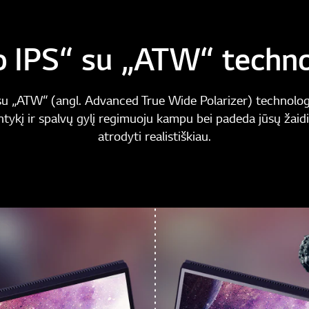
 IPS“ su „ATW“ techno
su „ATW“ (angl. Advanced True Wide Polarizer) technologi
ntykį ir spalvų gylį regimuoju kampu bei padeda jūsų žai
atrodyti realistiškiau.