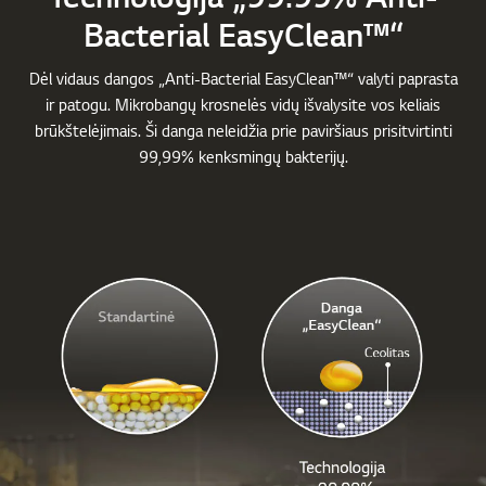
Bacterial EasyClean™“
Dėl vidaus dangos „Anti-Bacterial EasyClean™“ valyti paprasta
ir patogu. Mikrobangų krosnelės vidų išvalysite vos keliais
brūkštelėjimais. Ši danga neleidžia prie paviršiaus prisitvirtinti
99,99% kenksmingų bakterijų.