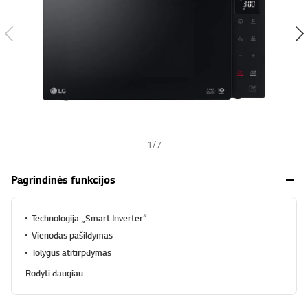
s
h
1
/
7
Pagrindinės funkcijos
Technologija „Smart Inverter“
Vienodas pašildymas
Tolygus atitirpdymas
Rodyti daugiau