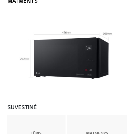
MATMENYS
SUVESTINĖ
TŪRIS
MATMENYS