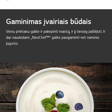
Gaminimas įvairiais būdais
Vienu prietaisu galite ir pakepinti maistą, ir jį tiesiog pašildyti. Ir
dar: naudodami „NeoChef™“ galite pasigaminti net naminio
jogurto.