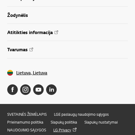
Žodynėlis
Atitikties informacija
Tvarumas
Lietuva, Lietuva
SVETAINĖS ŽEMĖLAPIS
LGE paslaugų naudojimo sąlygos
Online Chat
Prieinamumo politika
Slapukų politika
Slapukų nustatymai
NAUDOJIMO SĄLYGOS
LG Privacy