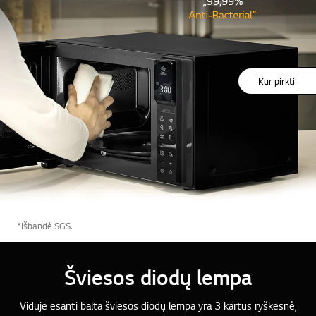
Kur pirkti
*Išbandė SGS.
Šviesos diodų lempa
Viduje esanti balta šviesos diodų lempa yra 3 kartus ryškesnė,