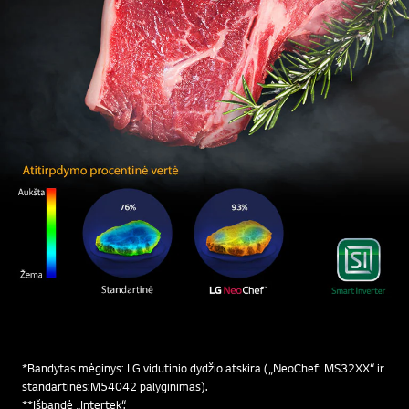
*Bandytas mėginys: LG vidutinio dydžio atskira („NeoChef: MS32XX“ ir
standartinės:M54042 palyginimas).
**Išbandė „Intertek“.