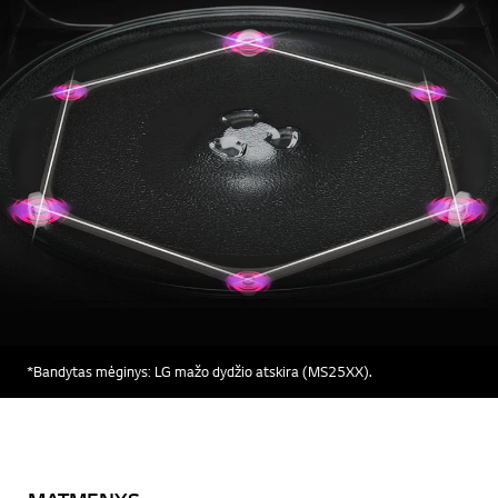
*Bandytas mėginys: LG mažo dydžio atskira (MS25XX).