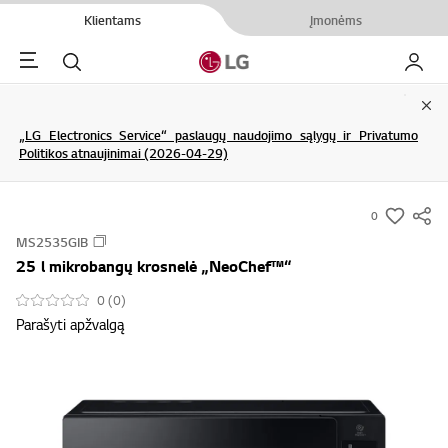
Klientams
Įmonėms
Menu
Ieškoti
Mano L
Clo
„LG Electronics Service“ paslaugų naudojimo sąlygų ir Privatumo
Politikos atnaujinimai (2026-04-29)
0
s
MS2535GIB
u
25 l mikrobangų krosnelė „NeoChef™“
m
m
0 (0)
Parašyti apžvalgą
a
r
y
-
w
i