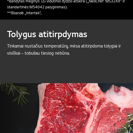
*Bandytas mėginys: LG vidutinio dydžio atskira („NeoChef: MS32XX“ ir
standartinės:M54042 palyginimas).
**Išbandė „Intertek“..
Tolygus atitirpdymas
Tinkamai nustačius temperatūrą, mėsa atitirpdoma tolygiai ir
visiškai – tobuliau tiesiog nebūna.