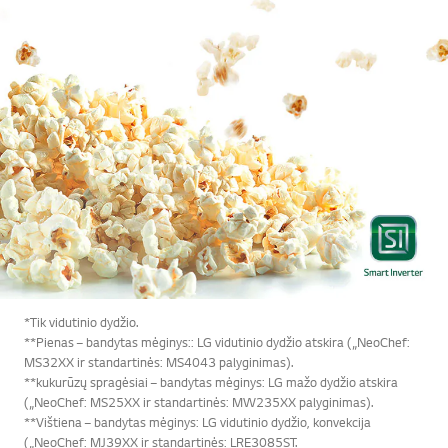
*Tik vidutinio dydžio.
**Pienas – bandytas mėginys:: LG vidutinio dydžio atskira („NeoChef:
MS32XX ir standartinės: MS4043 palyginimas).
**kukurūzų spragėsiai – bandytas mėginys: LG mažo dydžio atskira
(„NeoChef: MS25XX ir standartinės: MW235XX palyginimas).
**Vištiena – bandytas mėginys: LG vidutinio dydžio, konvekcija
(„NeoChef: MJ39XX ir standartinės: LRE3085ST.