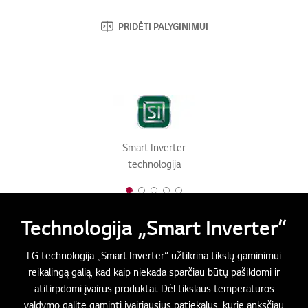
PRIDĖTI PALYGINIMUI
Smart Inverter
technologija
1 of 5
2 of 5
3 of 5
4 of 5
5 of 5
Technologija „Smart Inverter“
LG technologija „Smart Inverter“ užtikrina tikslų gaminimui
reikalingą galią, kad kaip niekada sparčiau būtų pašildomi ir
atitirpdomi įvairūs produktai. Dėl tikslaus temperatūros
valdymo galite gaminti įvairiausius patiekalus, kurie anksčiau