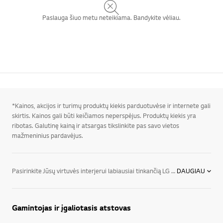
Paslauga šiuo metu neteikiama. Bandykite vėliau.
*Kainos, akcijos ir turimų produktų kiekis parduotuvėse ir internete gali
skirtis. Kainos gali būti keičiamos neperspėjus. Produktų kiekis yra
ribotas. Galutinę kainą ir atsargas tikslinkite pas savo vietos
mažmeninius pardavėjus.
Pasirinkite Jūsų virtuvės interjerui labiausiai tinkančią LG mikrobangų krosnelę. Mūsų asortimente rasite platų korpuso spalvų, valdymo skydelio dizaino, mikrobangų krosnelės dydžių pasirinkimą. Rinkdamiesi LG mikrobangų krosnelę atsižvelkite į Jums reikalingą mikrobangų galingumą. Tai pat siūlome ypač platų funkcijų pasirinkimą, kuris padės dar efektyviau paruošti Jūsų pasirinktą maistą.Mes rūpinamės, kad naudojimasis mūsų įrangą Jums būtų kuo patogesnis ir malonesnis. Todėl LG mikrobangų krosnelėse naudojame naująją EasyClean® dangą, kuri padės lengvai išvalyti mikrobangų krosnelę be jokių papildomų cheminių priemonių. LG mikrobangų krosnelėse yra ir kitų labai svarbių funkcijų, kurios padės patogiau paruošti Jūsų mėgstamą patiekalą.Mes žinome, kad LG mikrobangų krosnelė taps svarbiausiu įrenginiu kiekvienoje virtuvėje.
DAUGIAU
Gamintojas ir įgaliotasis atstovas