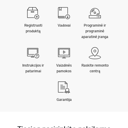
Registruoti
Vadovai
Programinė ir
produktą
programinė
aparatinė įranga
Instrukcijos ir
Vaizdinės
Raskite remonto
patarimai
pamokos
centrą
Garantija