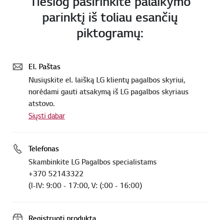
Tiesiog pasirinkite palaikymo
parinktį iš toliau esančių
piktogramų:
El. Paštas
Nusiųskite el. laišką LG klientų pagalbos skyriui,
norėdami gauti atsakymą iš LG pagalbos skyriaus
atstovo.
Siųsti dabar
Telefonas
Skambinkite LG Pagalbos specialistams
+370 52143322
(I-IV: 9:00 - 17:00, V: (:00 - 16:00)
Registruoti produktą