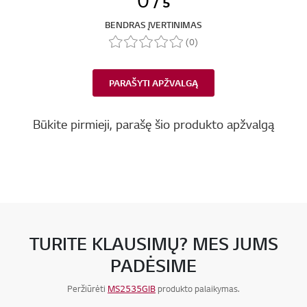
/ 5
BENDRAS ĮVERTINIMAS
(0)
PARAŠYTI APŽVALGĄ
Būkite pirmieji, parašę šio produkto apžvalgą
TURITE KLAUSIMŲ? MES JUMS
PADĖSIME
Peržiūrėti
MS2535GIB
produkto palaikymas.