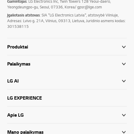
Gamintojas
: LG Electronics Inc, Twin Towers 128 Yeoui-daero,
Yeongdeungpo-gu, Seoul, 07336, Korea/ gpsr@lge.com
Įgaliotasis atstovas
: SIA "LG Electronics Latvia", atstovybė Vilniuje,
Adresas: Lvivo g. 21A, Vilnius, 09313, Lietuva, Juridinio asmens kodas:
301538115
Produktai
Palaikymas
LG AI
LG EXPERIENCE
Apie LG
Mano palaikymas