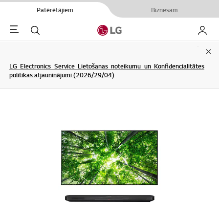
Patērētājiem
Biznesam
Menu
Meklēt
Mans L
Clo
LG Electronics Service Lietošanas noteikumu un Konfidencialitātes
politikas atjauninājumi (2026/29/04)