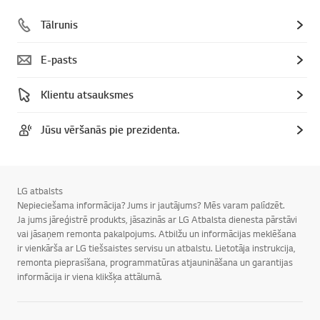
Tālrunis
E-pasts
Klientu atsauksmes
Jūsu vēršanās pie prezidenta.
LG atbalsts
Nepieciešama informācija? Jums ir jautājums? Mēs varam palīdzēt.
Ja jums jāreģistrē produkts, jāsazinās ar LG Atbalsta dienesta pārstāvi
vai jāsaņem remonta pakalpojums. Atbilžu un informācijas meklēšana
ir vienkārša ar LG tiešsaistes servisu un atbalstu. Lietotāja instrukcija,
remonta pieprasīšana, programmatūras atjaunināšana un garantijas
informācija ir viena klikšķa attālumā.