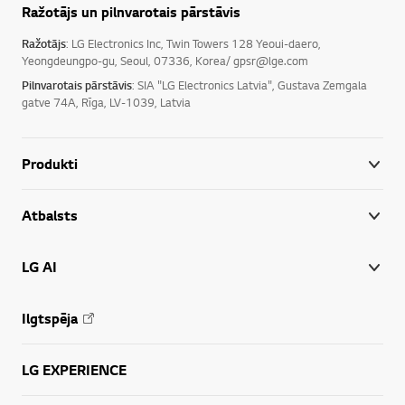
Ražotājs un pilnvarotais pārstāvis
Ražotājs
: LG Electronics Inc, Twin Towers 128 Yeoui-daero,
Yeongdeungpo-gu, Seoul, 07336, Korea/ gpsr@lge.com
Pilnvarotais pārstāvis
: SIA "LG Electronics Latvia", Gustava Zemgala
gatve 74A, Rīga, LV-1039, Latvia
Produkti
Atbalsts
LG AI
Ilgtspēja
LG EXPERIENCE