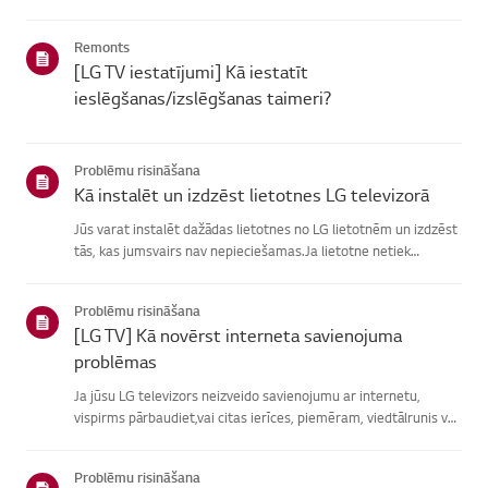
atrašanā, izvēlieties savu LG produktu no zemāknorādītajām
kategorijām.Izvēlieties savu produktuŠī rokasgrāmata tika i...
Remonts
[LG TV iestatījumi] Kā iestatīt
ieslēgšanas/izslēgšanas taimeri?
Problēmu risināšana
Kā instalēt un izdzēst lietotnes LG televizorā
Jūs varat instalēt dažādas lietotnes no LG lietotnēm un izdzēst
tās, kas jumsvairs nav nepieciešamas.Ja lietotne netiek
instalēta, pārliecinieties, vai esat pierakstījies savā LGkontā,
televizors ir savienots ar internetu, jūsu LG pakalpoju...
Problēmu risināšana
[LG TV] Kā novērst interneta savienojuma
problēmas
Ja jūsu LG televizors neizveido savienojumu ar internetu,
vispirms pārbaudiet,vai citas ierīces, piemēram, viedtālrunis vai
klēpjdators, var izveidotsavienojumu ar to pašu tīklu.Ja neviena
ierīce nevar izveidot savienojumu, problēma, vistic...
Problēmu risināšana