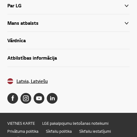
Par LG
Mans atbalsts
Vārdnīca
Atbilstības informācija
Latvia, Latviešu
VIETNES KARTE
LGE pakalpojumu lietošanas noteikumi
Privātuma politika
Sīkfailu politika
Sīkfailu iestatījumi