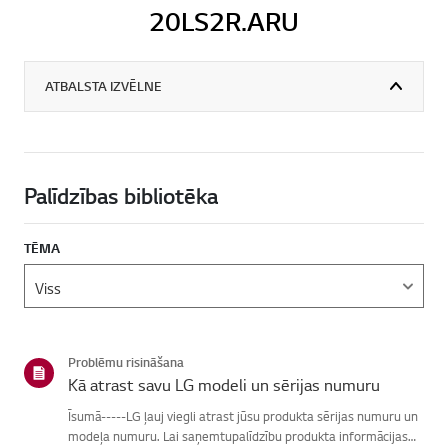
20LS2R.ARU
ATBALSTA IZVĒLNE
Palīdzības bibliotēka
TĒMA
Problēmu risināšana
Kā atrast savu LG modeli un sērijas numuru
Īsumā-----LG ļauj viegli atrast jūsu produkta sērijas numuru un
modeļa numuru. Lai saņemtupalīdzību produkta informācijas