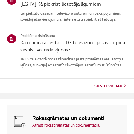
[LG TV] Kā piekrist lietotāja līgumiem
Lai piekļūtu dažādam televizora saturam un pakalpojumiem,
izveidojietsavienojumu ar internetu un piekrītiet lietotāja
līgumiem.Ja vienošanās process neizdodas, vispirms pārbaudiet
televizora internetasavienojumu un pārliecinieties, vai vals...
Problēmu risināšana
Kā rūpnīcā atiestatīt LG televizoru, ja tas turpina
sasalst vai rāda kļūdas?
Ja LG televizorā rodas tālvadības pults problēmas vai lietotņu
kļūdas, funkcija[Atiestatīt sākotnējos iestatījumus (rūpnīcas
atiestatīšana)] var palīdzētatrisināt problēmu.Lūdzu, ņemiet
vērā, ka, veicot pilnīgu atiestatīšanu, tiks noņemtas ...
SKATĪT VAIRĀK
Rokasgrāmatas un dokumenti
Atrast rokasgrāmatas un dokumentāciju