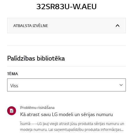
32SR83U-W.AEU
ATBALSTA IZVĒLNE
Palīdzības bibliotēka
TĒMA
Problēmu risināšana
Kā atrast savu LG modeli un sērijas numuru
Īsumā-----LG ļauj viegli atrast jūsu produkta sērijas numuru un
modeļa numuru. Lai saņemtupalīdzību produkta informācijas