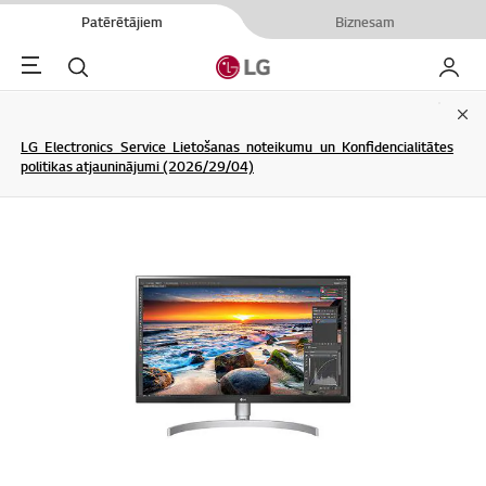
Patērētājiem
Biznesam
Menu
Meklēt
Mans L
Clo
LG Electronics Service Lietošanas noteikumu un Konfidencialitātes
politikas atjauninājumi (2026/29/04)