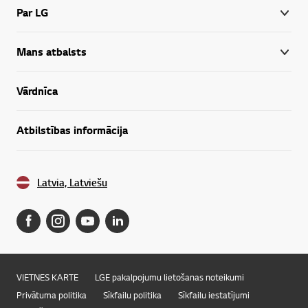
Par LG
Mans atbalsts
Vārdnīca
Atbilstības informācija
Latvia, Latviešu
VIETNES KARTE
LGE pakalpojumu lietošanas noteikumi
Privātuma politika
Sīkfailu politika
Sīkfailu iestatījumi