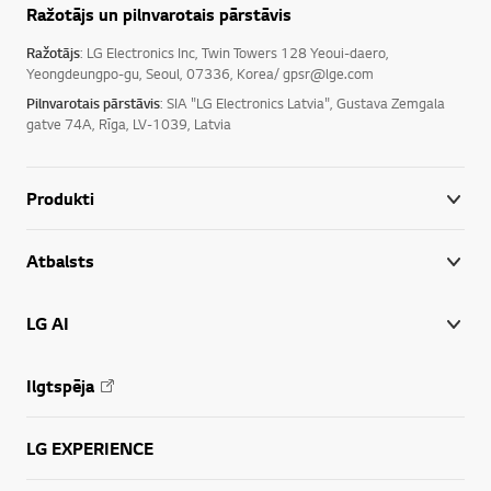
Ražotājs un pilnvarotais pārstāvis
Ražotājs
: LG Electronics Inc, Twin Towers 128 Yeoui-daero,
Yeongdeungpo-gu, Seoul, 07336, Korea/ gpsr@lge.com
Pilnvarotais pārstāvis
: SIA "LG Electronics Latvia", Gustava Zemgala
gatve 74A, Rīga, LV-1039, Latvia
Produkti
Atbalsts
LG AI
Ilgtspēja
LG EXPERIENCE