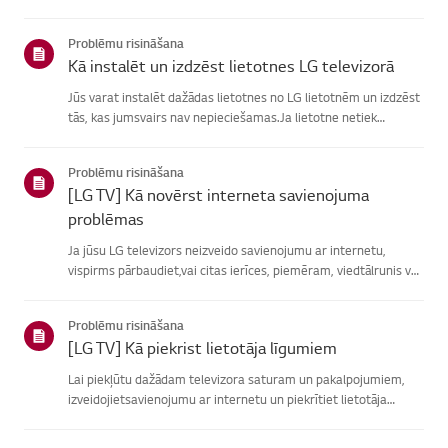
atrašanā, izvēlieties savu LG produktu no zemāknorādītajām
kategorijām.Izvēlieties savu produktuŠī rokasgrāmata tika i...
Problēmu risināšana
Kā instalēt un izdzēst lietotnes LG televizorā
Jūs varat instalēt dažādas lietotnes no LG lietotnēm un izdzēst
tās, kas jumsvairs nav nepieciešamas.Ja lietotne netiek
instalēta, pārliecinieties, vai esat pierakstījies savā LGkontā,
televizors ir savienots ar internetu, jūsu LG pakalpoju...
Problēmu risināšana
[LG TV] Kā novērst interneta savienojuma
problēmas
Ja jūsu LG televizors neizveido savienojumu ar internetu,
vispirms pārbaudiet,vai citas ierīces, piemēram, viedtālrunis vai
klēpjdators, var izveidotsavienojumu ar to pašu tīklu.Ja neviena
ierīce nevar izveidot savienojumu, problēma, vistic...
Problēmu risināšana
[LG TV] Kā piekrist lietotāja līgumiem
Lai piekļūtu dažādam televizora saturam un pakalpojumiem,
izveidojietsavienojumu ar internetu un piekrītiet lietotāja
līgumiem.Ja vienošanās process neizdodas, vispirms pārbaudiet
televizora internetasavienojumu un pārliecinieties, vai vals...