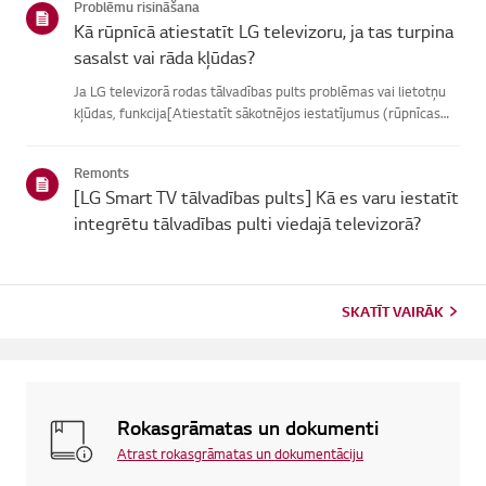
Problēmu risināšana
Kā rūpnīcā atiestatīt LG televizoru, ja tas turpina
sasalst vai rāda kļūdas?
Ja LG televizorā rodas tālvadības pults problēmas vai lietotņu
kļūdas, funkcija[Atiestatīt sākotnējos iestatījumus (rūpnīcas
atiestatīšana)] var palīdzētatrisināt problēmu.Lūdzu, ņemiet
vērā, ka, veicot pilnīgu atiestatīšanu, tiks noņemtas ...
Remonts
[LG Smart TV tālvadības pults] Kā es varu iestatīt
integrētu tālvadības pulti viedajā televizorā?
SKATĪT VAIRĀK
Rokasgrāmatas un dokumenti
Atrast rokasgrāmatas un dokumentāciju