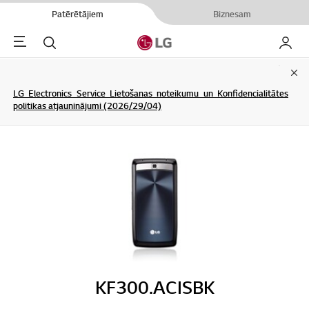
Patērētājiem
Biznesam
Menu
Meklēt
Mans L
Clo
LG Electronics Service Lietošanas noteikumu un Konfidencialitātes
politikas atjauninājumi (2026/29/04)
KF300.ACISBK