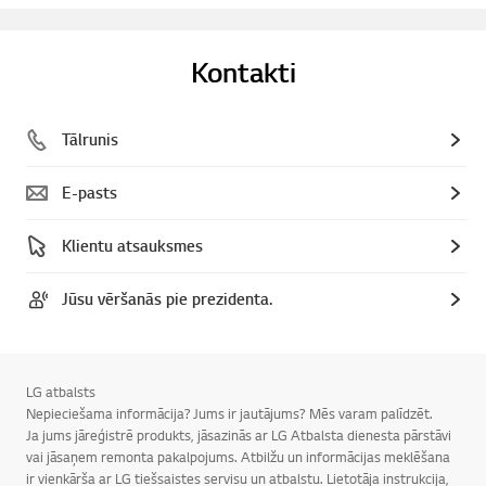
Kontakti
Tālrunis
E-pasts
Klientu atsauksmes
Jūsu vēršanās pie prezidenta.
LG atbalsts
Nepieciešama informācija? Jums ir jautājums? Mēs varam palīdzēt.
Ja jums jāreģistrē produkts, jāsazinās ar LG Atbalsta dienesta pārstāvi
vai jāsaņem remonta pakalpojums. Atbilžu un informācijas meklēšana
ir vienkārša ar LG tiešsaistes servisu un atbalstu. Lietotāja instrukcija,