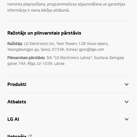
remonta pieprasīšana, programmatūras atjaunināšana un garantijas
informācija ir viena klikšķa attālumā.
Ražotājs un pilnvarotais pārstāvis
Ražotājs
: LG Electronics Inc, Twin Towers 128 Yeoui-daero,
Yeongdeungpo-gu, Seoul, 07336, Korea/ gpsr@lge.com
Pilnvarotais pārstāvis
: SIA "LG Electronics Latvia", Gustava Zemgala
gatve 74A, Rīga, LV-1039, Latvia
Produkti
Atbalsts
LG AI
Ilgtspēja