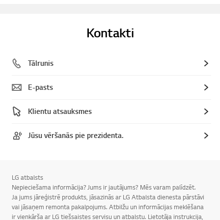
Kontakti
Tālrunis
E-pasts
Klientu atsauksmes
Jūsu vēršanās pie prezidenta.
LG atbalsts
Nepieciešama informācija? Jums ir jautājums? Mēs varam palīdzēt.
Ja jums jāreģistrē produkts, jāsazinās ar LG Atbalsta dienesta pārstāvi
vai jāsaņem remonta pakalpojums. Atbilžu un informācijas meklēšana
ir vienkārša ar LG tiešsaistes servisu un atbalstu. Lietotāja instrukcija,