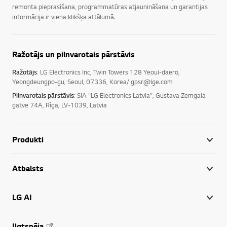
remonta pieprasīšana, programmatūras atjaunināšana un garantijas
informācija ir viena klikšķa attālumā.
Ražotājs un pilnvarotais pārstāvis
Ražotājs
: LG Electronics Inc, Twin Towers 128 Yeoui-daero,
Yeongdeungpo-gu, Seoul, 07336, Korea/ gpsr@lge.com
Pilnvarotais pārstāvis
: SIA "LG Electronics Latvia", Gustava Zemgala
gatve 74A, Rīga, LV-1039, Latvia
Produkti
Atbalsts
LG AI
Ilgtspēja