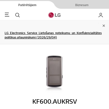
Patērētājiem
Biznesam
Menu
Meklēt
Mans L
Clo
LG Electronics Service Lietošanas noteikumu un Konfidencialitātes
politikas atjauninājumi (2026/29/04)
KF600.AUKRSV