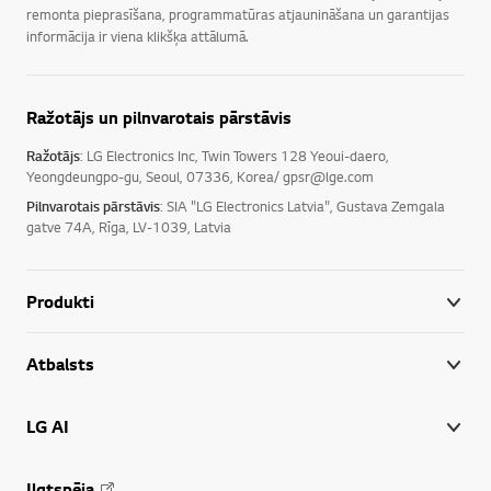
remonta pieprasīšana, programmatūras atjaunināšana un garantijas
informācija ir viena klikšķa attālumā.
Ražotājs un pilnvarotais pārstāvis
Ražotājs
: LG Electronics Inc, Twin Towers 128 Yeoui-daero,
Yeongdeungpo-gu, Seoul, 07336, Korea/ gpsr@lge.com
Pilnvarotais pārstāvis
: SIA "LG Electronics Latvia", Gustava Zemgala
gatve 74A, Rīga, LV-1039, Latvia
Produkti
Atbalsts
LG AI
Ilgtspēja