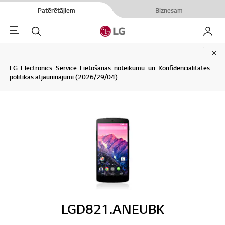
Patērētājiem
Biznesam
Menu
Meklēt
Mans L
Clo
LG Electronics Service Lietošanas noteikumu un Konfidencialitātes
politikas atjauninājumi (2026/29/04)
LGD821.ANEUBK