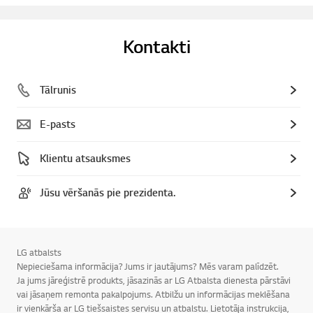
Kontakti
Tālrunis
E-pasts
Klientu atsauksmes
Jūsu vēršanās pie prezidenta.
LG atbalsts
Nepieciešama informācija? Jums ir jautājums? Mēs varam palīdzēt.
Ja jums jāreģistrē produkts, jāsazinās ar LG Atbalsta dienesta pārstāvi
vai jāsaņem remonta pakalpojums. Atbilžu un informācijas meklēšana
ir vienkārša ar LG tiešsaistes servisu un atbalstu. Lietotāja instrukcija,