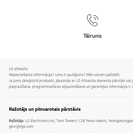
Tālrunis
LG atbalsts
Nepieciešama informācija? Jums ir jautājums? Mēs varam palīdzēt.
Ja jums jāreģistrē produkts, jāsazinās ar LG Atbalsta dienesta pārstāvi vai
pieprasīšana, programmatūras atjaunināšana un garantijas informācija ir v
Ražotājs un pilnvarotais pārstāvis
Ražotājs
: LG Electronics Inc, Twin Towers 128 Yeoui-daero, Yeongdeungp
gpsr@lge.com