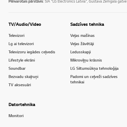
Pilnvarotais pārstāvis
: SIA "LG Electronics Latvia", Gustava Zemgala gatv
TV/Audio/Video
Sadzīves tehnika
Televizori
Veļas mašīnas
Lg ai televizori
Veļas žāvētāji
Televizoru iegādes ceļvedis
Ledusskapji
Lifestyle ekrāni
Mikroviļņu krāsnis
Soundbar
LG Siltumsūkņa tehnoloģija
Bezvadu skaļruņi
Padomi un ceļveži sadzīves
tehnikai
TV aksesuāri
Datortehnika
Monitori