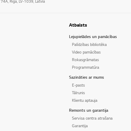
e 74A, Rīga, LV-1039, Latvia
Atbalsts
Lejupielādes un pamācības
Palīdzības bibliotēka
Video pamācības
Rokasgrāmatas
Programmatūra
Sazināties ar mums
E-pasts
Tālrunis
Klientu aptauja
Remonts un garantija
Servisa centra atrašana
Garantija