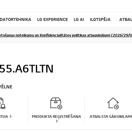
DATORTEHNIKA
LG EXPERIENCE
LG AI
ILGTSPĒJA
ATBAL
ietošanas noteikumu un Konfidencialitātes politikas atjauninājumi (2026/29/
55.A6TLTN
VĒLNE
TIJA
PRODUKTA REĢISTRĒŠANA
ATBALSTA SĀKUMLAP