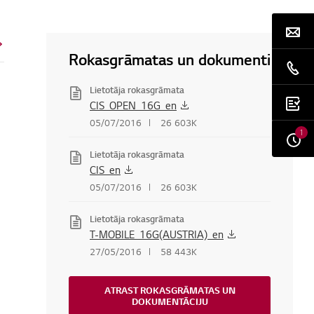
Rokasgrāmatas un dokumenti
Lietotāja rokasgrāmata
CIS_OPEN_16G_en
05/07/2016
26 603K
1
Lietotāja rokasgrāmata
CIS_en
05/07/2016
26 603K
Lietotāja rokasgrāmata
T-MOBILE_16G(AUSTRIA)_en
27/05/2016
58 443K
ATRAST ROKASGRĀMATAS UN
DOKUMENTĀCIJU