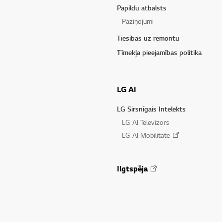
Papildu atbalsts
Paziņojumi
Tiesības uz remontu
Tīmekļa pieejamības politika
LG AI
LG Sirsnīgais Intelekts
LG AI Televizors
LG AI Mobilitāte
Ilgtspēja