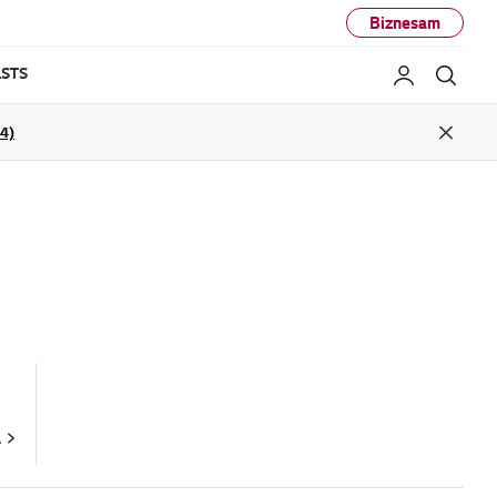
Biznesam
STS
Mans LG
Mekl
04)
Close
A