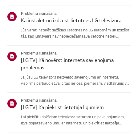
atrašanā, izvēlieties savu LG produktu no zemāknorādītajām
kategorijām.Izvēlieties savu produktuŠī rokasgrāmata tika i...
Problēmu risināšana
Kā instalēt un izdzēst lietotnes LG televizorā
Jūs varat instalēt dažādas lietotnes no LG lietotnēm un izdzēst
tās, kas jumsvairs nav nepieciešamas.Ja lietotne netiek
instalēta, pārliecinieties, vai esat pierakstījies savā LGkontā,
televizors ir savienots ar internetu, jūsu LG pakalpoju...
Problēmu risināšana
[LG TV] Kā novērst interneta savienojuma
problēmas
Ja jūsu LG televizors neizveido savienojumu ar internetu,
vispirms pārbaudiet,vai citas ierīces, piemēram, viedtālrunis vai
klēpjdators, var izveidotsavienojumu ar to pašu tīklu.Ja neviena
ierīce nevar izveidot savienojumu, problēma, vistic...
Problēmu risināšana
[LG TV] Kā piekrist lietotāja līgumiem
Lai piekļūtu dažādam televizora saturam un pakalpojumiem,
izveidojietsavienojumu ar internetu un piekrītiet lietotāja
līgumiem.Ja vienošanās process neizdodas, vispirms pārbaudiet
televizora internetasavienojumu un pārliecinieties, vai vals...