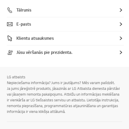
Tālrunis
E-pasts
Klientu atsauksmes
Jūsu vēršanās pie prezidenta.
LG atbalsts
Nepieciešama informācija? Jums ir jautājums? Mēs varam palīdzēt.
Ja jums jāreģistrē produkts, jāsazinās ar LG Atbalsta dienesta pārstāvi
vai jāsaņem remonta pakalpojums. Atbilžu un informācijas meklēšana
ir vienkārša ar LG tiešsaistes servisu un atbalstu. Lietotāja instrukcija,
remonta pieprasīšana, programmatūras atjaunināšana un garantijas
informācija ir viena klikšķa attālumā.