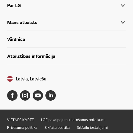
Par LG
Mans atbalsts
Vārdnīca
Atbilstības informācija
Latvia, Latviešu
VIETNES KARTE
LGE pakalpojumu lietošanas noteikumi
Privātuma politika
Sīkfailu politika
Sīkfailu iestatījumi