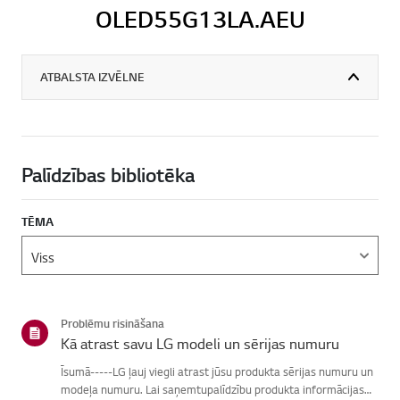
OLED55G13LA.AEU
ATBALSTA IZVĒLNE
Palīdzības bibliotēka
TĒMA
Problēmu risināšana
Kā atrast savu LG modeli un sērijas numuru
Īsumā-----LG ļauj viegli atrast jūsu produkta sērijas numuru un
modeļa numuru. Lai saņemtupalīdzību produkta informācijas