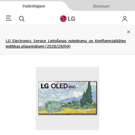
Patērētājiem
Biznesam
Menu
Meklēt
Mans L
Clo
LG Electronics Service Lietošanas noteikumu un Konfidencialitātes
politikas atjauninājumi (2026/29/04)