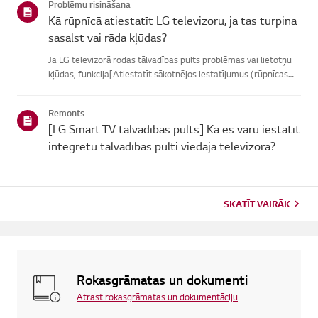
Problēmu risināšana
Kā rūpnīcā atiestatīt LG televizoru, ja tas turpina
sasalst vai rāda kļūdas?
Ja LG televizorā rodas tālvadības pults problēmas vai lietotņu
kļūdas, funkcija[Atiestatīt sākotnējos iestatījumus (rūpnīcas
atiestatīšana)] var palīdzētatrisināt problēmu.Lūdzu, ņemiet
vērā, ka, veicot pilnīgu atiestatīšanu, tiks noņemtas ...
Remonts
[LG Smart TV tālvadības pults] Kā es varu iestatīt
integrētu tālvadības pulti viedajā televizorā?
SKATĪT VAIRĀK
Rokasgrāmatas un dokumenti
Atrast rokasgrāmatas un dokumentāciju