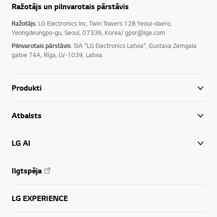
Ražotājs un pilnvarotais pārstāvis
Ražotājs
: LG Electronics Inc, Twin Towers 128 Yeoui-daero,
Yeongdeungpo-gu, Seoul, 07336, Korea/ gpsr@lge.com
Pilnvarotais pārstāvis
: SIA "LG Electronics Latvia", Gustava Zemgala
gatve 74A, Rīga, LV-1039, Latvia
Produkti
Atbalsts
LG AI
Ilgtspēja
LG EXPERIENCE