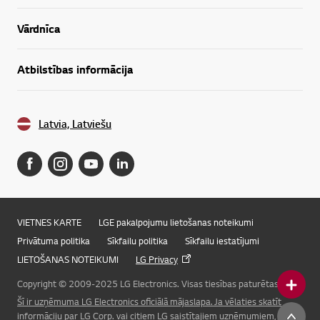
Vārdnīca
Atbilstības informācija
Latvia, Latviešu
VIETNES KARTE
LGE pakalpojumu lietošanas noteikumi
Privātuma politika
Sīkfailu politika
Sīkfailu iestatījumi
LIETOŠANAS NOTEIKUMI
LG Privacy
Copyright © 2009-2025 LG Electronics. Visas tiesības paturētas.
Šī ir uzņēmuma LG Electronics oficiālā mājaslapa. Ja vēlaties skatīt
Online Chat
informāciju par LG Corp. vai citiem LG saistītajiem uzņēmumiem, lūdzu,