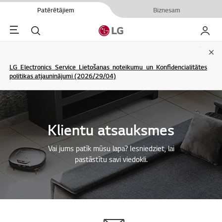
Patērētājiem
Biznesam
Menu
Meklēt
Mans L
Clo
LG Electronics Service Lietošanas noteikumu un Konfidencialitātes
politikas atjauninājumi (2026/29/04)
Klientu atsauksmes
Vai jums patīk mūsu lapa? Iesniedziet, lai
pastāstītu savi viedokli.