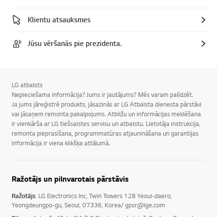
Klientu atsauksmes
Jūsu vēršanās pie prezidenta.
LG atbalsts
Nepieciešama informācija? Jums ir jautājums? Mēs varam palīdzēt.
Ja jums jāreģistrē produkts, jāsazinās ar LG Atbalsta dienesta pārstāvi
vai jāsaņem remonta pakalpojums. Atbilžu un informācijas meklēšana
ir vienkārša ar LG tiešsaistes servisu un atbalstu. Lietotāja instrukcija,
remonta pieprasīšana, programmatūras atjaunināšana un garantijas
informācija ir viena klikšķa attālumā.
Ražotājs un pilnvarotais pārstāvis
Ražotājs
: LG Electronics Inc, Twin Towers 128 Yeoui-daero,
Yeongdeungpo-gu, Seoul, 07336, Korea/ gpsr@lge.com