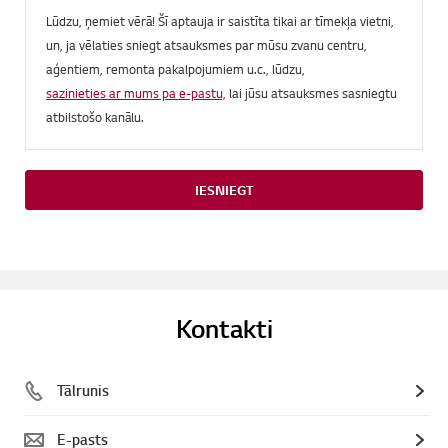
Lūdzu, ņemiet vērā! Šī aptauja ir saistīta tikai ar tīmekļa vietni,
un, ja vēlaties sniegt atsauksmes par mūsu zvanu centru,
aģentiem, remonta pakalpojumiem u.c., lūdzu,
sazinieties ar mums pa e-pastu,
lai jūsu atsauksmes sasniegtu
atbilstošo kanālu.
IESNIEGT
Kontakti
Tālrunis
E-pasts