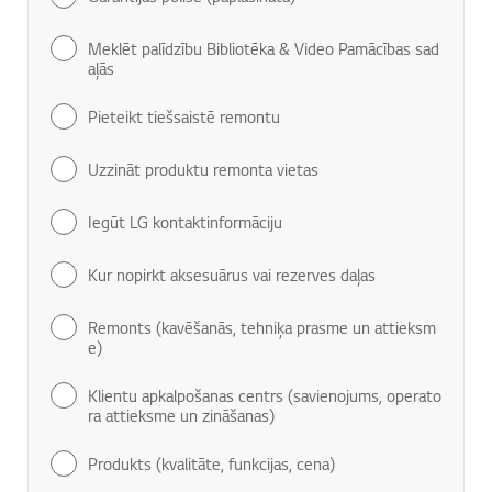
Meklēt palīdzību Bibliotēka & Video Pamācības sad
aļās
Pieteikt tiešsaistē remontu
Uzzināt produktu remonta vietas
Iegūt LG kontaktinformāciju
Kur nopirkt aksesuārus vai rezerves daļas
Remonts (kavēšanās, tehniķa prasme un attieksm
e)
Klientu apkalpošanas centrs (savienojums, operato
ra attieksme un zināšanas)
Produkts (kvalitāte, funkcijas, cena)