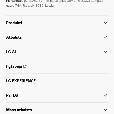
Pilnvarotais pārstāvis
: SIA "LG Electronics Latvia", Gustava Zemgala
gatve 74A, Rīga, LV-1039, Latvia
Produkti
Atbalsts
LG AI
Ilgtspēja
LG EXPERIENCE
Par LG
Mans atbalsts