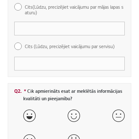
Cits(Lūdzu, precizējiet vaicājumu par mājas lapas s
aturu)
Cits (Lūdzu, precizējiet vaicājumu par servisu)
Q2.
*
Obligāti aizpildāms lauks
Cik apmierināts esat ar meklētās informācijas
kvalitāti un pieejamību?
ļoti labi
labs
normāls
slikts
ļoti slikts