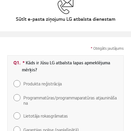
Sūtīt e-pasta ziņojumu LG atbalsta dienestam
*
Obligāts jautājums
Q1.
*
Obligāti aizpildāms lauks
Kāds ir Jūsu LG atbalsta lapas apmeklējuma
mērķis?
Produkta reģistrācija
Programmatūras/programmaparatūras atjaunināša
na
Lietotāja rokasgrāmatas
Garantijas polise (paplašinātā)