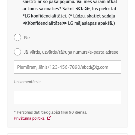
saistīti ar šo pakalpojumu. Vai mēs varam atkal
ar Jums sazināties? Sakot ≪Jā≫, Jūs piekrītat
*LG konfidencialitātei. (* Lūdzu, skatiet sadaļu
≪Konfidencialitāte≫ LG mājaslapas apakšā.)
Nē
Jā, vārds, uzvārds/tālruņa numurs/e-pasta adrese
Un komentārs ir
* Personas dati tiek glabāti tikai 90 dienas.
Privātuma politika