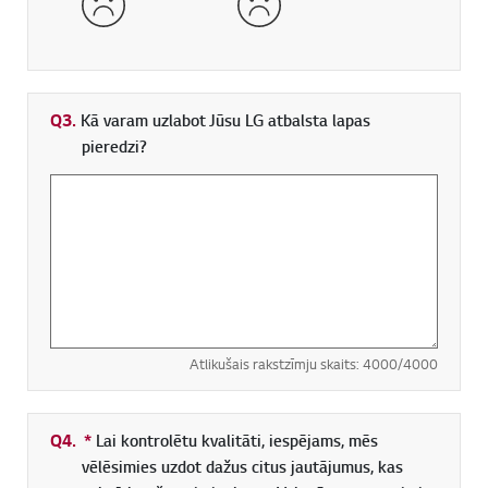
Q3.
Kā varam uzlabot Jūsu LG atbalsta lapas
pieredzi?
Atlikušais rakstzīmju skaits:
4000
/4000
Q4.
*
Obligāti aizpildāms lauks
Lai kontrolētu kvalitāti, iespējams, mēs
vēlēsimies uzdot dažus citus jautājumus, kas