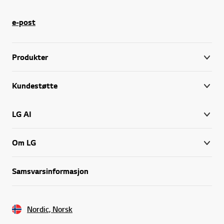
Twist Ice Tray: En ny måte å lage is som både er raskere og enklere.
e-post
LGs kjøleskap som er utstyrt med Zero Clearance har dører som er utformet slik at de ikke støter mot skapdører og kjøkkeninnredning eller hvis to skap plasseres ved siden av hverandre. Kjøleskap med Zero Clearance tillater dessuten at man kan trekke alle skuffene fullt ut uten å måtte slå opp døren på vidt gap. Plasseringen av din LG kjøl og frys blir dermed enklere og mer fleksibel.
LG's kjøle- og fryseskap er rommelige til tross for at de tar opp minimalt med plass på kjøkkenet. Temperaturen holdes konstant og alle innstillinger styres via et oversiktlig kontrollpanel. Gjennom smarte løsninger holder maten seg frisk lengre. Et LG kjøleskap er laget for å gjøre livet ditt enklere.
Produkter
Utforsk også LG's øvrige sortiment av
hvitevarer
,
vaskemaskiner
,
tørketrom
Kundestøtte
LG AI
Om LG
Samsvarsinformasjon
Nordic, Norsk