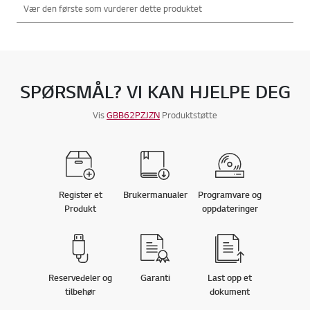
SPØRSMÅL? VI KAN HJELPE DEG
Vis
GBB62PZJZN
Produktstøtte
Register et
Brukermanualer
Programvare og
Produkt
oppdateringer
Reservedeler og
Garanti
Last opp et
tilbehør
dokument