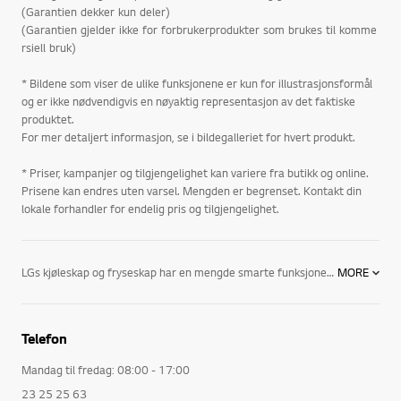
(Garantien dekker kun deler)
(Garantien gjelder ikke for forbrukerprodukter som brukes til komme
rsiell bruk)
* Bildene som viser de ulike funksjonene er kun for illustrasjonsformål
og er ikke nødvendigvis en nøyaktig representasjon av det faktiske
produktet.
For mer detaljert informasjon, se i bildegalleriet for hvert produkt.
* Priser, kampanjer og tilgjengelighet kan variere fra butikk og online.
Prisene kan endres uten varsel. Mengden er begrenset. Kontakt din
lokale forhandler for endelig pris og tilgjengelighet.
LGs kjøleskap og fryseskap har en mengde smarte funksjoner. Blant annet:
MORE
Fresh & Even Airflow: Ved en kontinuerlig spredning av kald luft over hele skapet oppnås det en jevnere temperatur i kjøleskap med Fresh & Even Airflow. Dessuten bidrar den økte luftsirkulasjonen til at matvarene holder seg friske lengre.
Telefon
LED-belysning: Gir et sterkere og mer behagelig lys som varer fem ganger lengre enn tradisjonell kjøl og frys-belysning.
Mandag til fredag: 08:00 - 17:00
FRESH 0 ZONE: LGs kjøleskap har spesielle nullgraders bokser som bevarer en perfekt temperatur for kjøtt og fisk og dermed gir maten lengre holdbarhet.
23 25 25 63