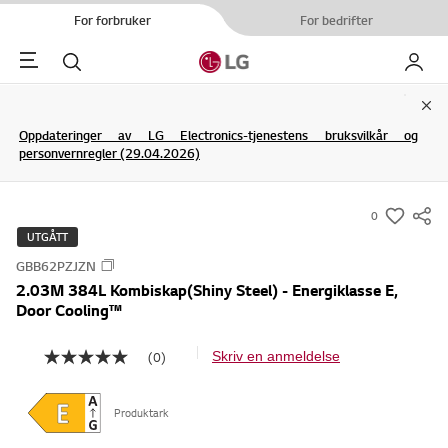
For forbruker
For bedrifter
Menu
Søk
My LG
Clo
Oppdateringer av LG Electronics-tjenestens bruksvilkår og
personvernregler (29.04.2026)
0
s
UTGÅTT
u
GBB62PZJZN
m
2.03M 384L Kombiskap(Shiny Steel) - Energiklasse E,
m
Door Cooling™
a
r
(0)
Skriv en anmeldelse
I
y
n
g
-
e
Produktark
w
n
v
i