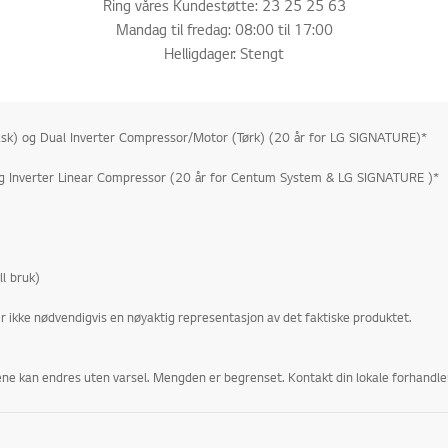
Ring våres Kundestøtte: 23 25 25 63
Mandag til fredag: 08:00 til 17:00
Helligdager: Stengt
 og Dual Inverter Compressor/Motor (Tørk) (20 år for LG SIGNATURE)*
 Inverter Linear Compressor (20 år for Centum System & LG SIGNATURE )*
l bruk)
er ikke nødvendigvis en nøyaktig representasjon av det faktiske produktet.
isene kan endres uten varsel. Mengden er begrenset. Kontakt din lokale forhandler 