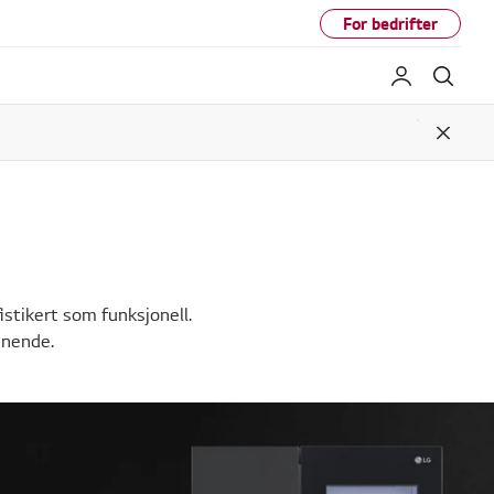
For bedrifter
My LG
Søk
Close
stikert som funksjonell.
nnende.