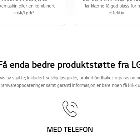
kemaskin eller en kombinert
lar klærne få god plass for 
vask/tørk?
effektiv
Få enda bedre produktstøtte fra L
is av støtte; Inkludert selvhjelpsguider, brukerhåndbøker, reparasjon og
ramvareoppdateringer samt garanti informasjon er bare noen få klikk 
MED TELEFON