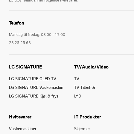
LG tilbyr blant annet følgende hvitevarer:
Kjøleskap og frysere i ulike former. Enten du foretrekker et kombinert kjøl/
Telefon
Vaskemaskiner og tørketromler: LGs hvitevarer vil gjøre vaskerommet ditt mer innbydende. Velg mellom forskjellige 
Mandag til fredag: 08:00 - 17:00
LG’s hvitevarer er utstyrt med den nyeste teknikken og smarte funksjoner
23 25 25 63
Er det på tide å oppgradere til en ny tv eller et nytt lydanlegg? LG har det a
LG SIGNATURE
TV/Audio/Video
LG SIGNATURE OLED TV
TV
LG SIGNATURE Vaskemaskin
TV-Tilbehør
LG SIGNATURE Kjøl & frys
LYD
Hvitevarer
IT Produkter
Vaskemaskiner
Skjermer