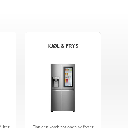
KJØL & FRYS
liter
Finn den kombinasjonen av fryser