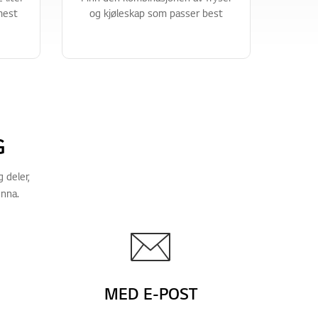
mest
og kjøleskap som passer best
G
 deler,
unna.
MED E-POST