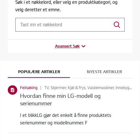
Søk i et nøkkelord, eller velg en produktkategori, og
velg deretter et emne.
Avansert Søk
POPULÆRE ARTIKLER
NYESTE ARTIKLER
Feilsøking
TV, Skjermer, Kjøl & frys, Vaskemaskiner, Innebygde produkter, Kjøle og varmepumper for ditt hjem, Hjemmekino, Støvsugere, Styler, Tørketromler, alle-skjermer, Lyd, TV-tilbehør, Video, Projektorer, Kommersielle skjermløsninger , Kombinert vask/tørk
Hvordan finne min LG-modell og
serienummer
I et blikkLG gjør det enkelt å finne produktets
serienummer og modellnummer. F