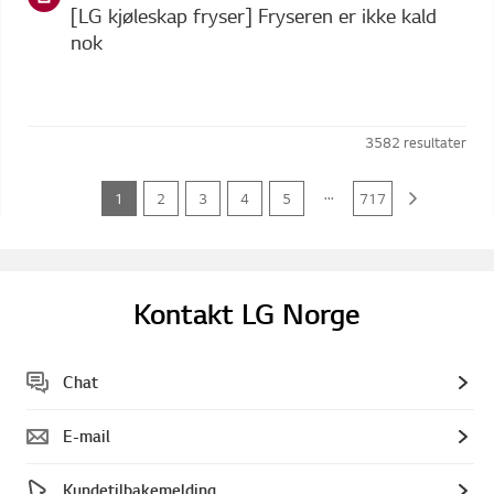
[LG kjøleskap fryser] Fryseren er ikke kald
nok
3582
resultater
...
1
2
3
4
5
717
Kontakt LG Norge
Chat
E-mail
Kundetilbakemelding