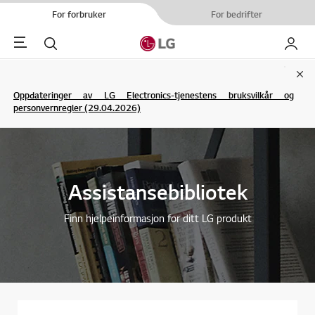
For forbruker
For bedrifter
Menu
Søk
My LG
Clo
Oppdateringer av LG Electronics-tjenestens bruksvilkår og
personvernregler (29.04.2026)
Assistansebibliotek
Finn hjelpeinformasjon for ditt LG produkt