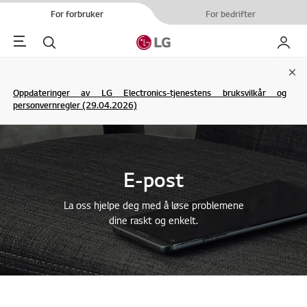
For forbruker
For bedrifter
Menu
Søk
My LG
Clo
Oppdateringer av LG Electronics-tjenestens bruksvilkår og
personvernregler (29.04.2026)
E-post
La oss hjelpe deg med å løse problemene
dine raskt og enkelt.