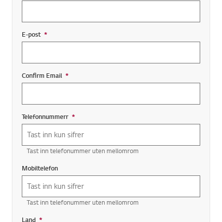
E-post
*
Obligatorisk felt
Confirm Email
*
Obligatorisk felt
Telefonnummerr
*
Obligatorisk felt
Tast inn telefonummer uten mellomrom
Mobiltelefon
Tast inn telefonummer uten mellomrom
Land
*
Required field