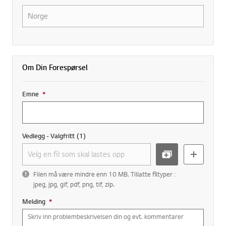
Om Din Forespørsel
Emne
*
Obligatorisk felt
Vedlegg - Valgfritt
(
1
)
BLA
add more
Filen må være mindre enn 10 MB. Tillatte filtyper :
jpeg, jpg, gif, pdf, png, tif, zip.
Melding
*
Obligatorisk felt