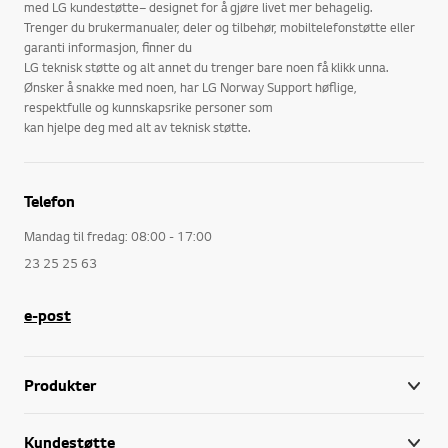
med LG kundestøtte– designet for å gjøre livet mer behagelig.
Trenger du brukermanualer, deler og tilbehør, mobiltelefonstøtte eller
garanti informasjon, finner du
LG teknisk støtte og alt annet du trenger bare noen få klikk unna.
Ønsker å snakke med noen, har LG Norway Support høflige,
respektfulle og kunnskapsrike personer som
kan hjelpe deg med alt av teknisk støtte.
Telefon
Mandag til fredag: 08:00 - 17:00
23 25 25 63
e-post
Produkter
Kundestøtte