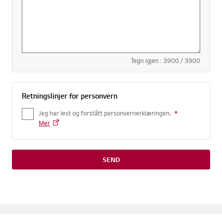
Tegn igjen :
3900
/
3900
Retningslinjer for personvern
Jeg har lest og forstått personvernerklæringen.
*
Required field
Mer
SEND