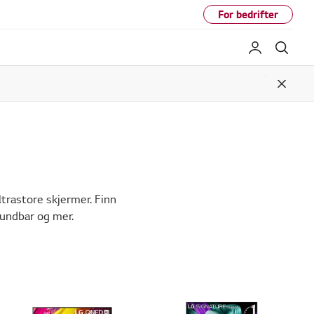
For bedrifter
My LG
Søk
Close
ltrastore skjermer. Finn
oundbar og mer.