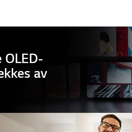
le OLED-
rekkes av