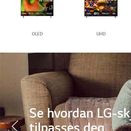
OLED
UHD
ST
SM