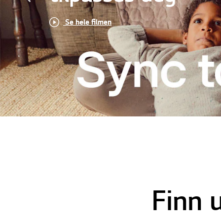
11 år s
LES 
Finn 