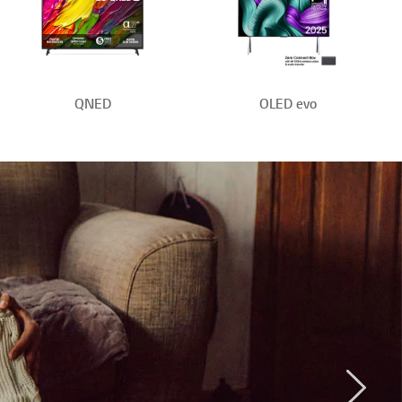
QNED
OLED evo
Next