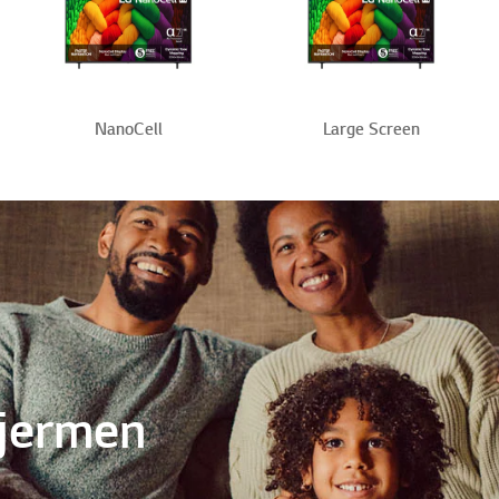
NanoCell
Large Screen
ØRRE. BEDRE.
ARTERE.