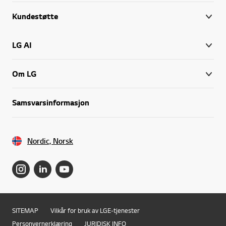
Kundestøtte
LG AI
Om LG
Samsvarsinformasjon
Nordic, Norsk
SITEMAP
Vilkår for bruk av LGE-tjenester
Personvernerklæring
JURIDISK INFO