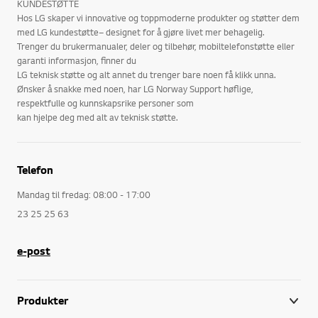
KUNDESTØTTE
Hos LG skaper vi innovative og toppmoderne produkter og støtter dem
med LG kundestøtte– designet for å gjøre livet mer behagelig.
Trenger du brukermanualer, deler og tilbehør, mobiltelefonstøtte eller
garanti informasjon, finner du
LG teknisk støtte og alt annet du trenger bare noen få klikk unna.
Ønsker å snakke med noen, har LG Norway Support høflige,
respektfulle og kunnskapsrike personer som
kan hjelpe deg med alt av teknisk støtte.
Telefon
Mandag til fredag: 08:00 - 17:00
23 25 25 63
e-post
Produkter