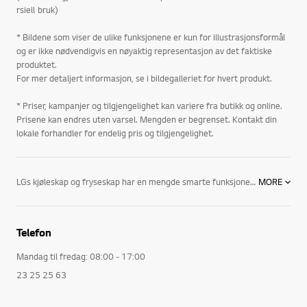
rsiell bruk)
* Bildene som viser de ulike funksjonene er kun for illustrasjonsformål
og er ikke nødvendigvis en nøyaktig representasjon av det faktiske
produktet.
For mer detaljert informasjon, se i bildegalleriet for hvert produkt.
* Priser, kampanjer og tilgjengelighet kan variere fra butikk og online.
Prisene kan endres uten varsel. Mengden er begrenset. Kontakt din
lokale forhandler for endelig pris og tilgjengelighet.
LGs kjøleskap og fryseskap har en mengde smarte funksjoner. Blant annet:
MORE
Fresh & Even Airflow: Ved en kontinuerlig spredning av kald luft over hele skapet oppnås det en jevnere temperatur i kjøleskap med Fresh & Even Airflow. Dessuten bidrar den økte luftsirkulasjonen til at matvarene holder seg friske lengre.
Telefon
LED-belysning: Gir et sterkere og mer behagelig lys som varer fem ganger lengre enn tradisjonell kjøl og frys-belysning.
Mandag til fredag: 08:00 - 17:00
FRESH 0 ZONE: LGs kjøleskap har spesielle nullgraders bokser som bevarer en perfekt temperatur for kjøtt og fisk og dermed gir maten lengre holdbarhet.
23 25 25 63
Twist Ice Tray: En ny måte å lage is som både er raskere og enklere.