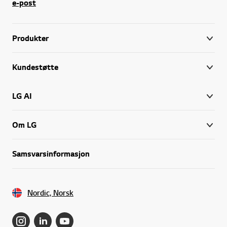
e-post
LGs kjøleskap som er utstyrt med Zero Clearance har dører som er utformet slik at de ikke støter mot skapdører og kjøkkeninnredning eller hvis to skap plasseres ved siden av hverandre. Kjøleskap med Zero Clearance tillater dessuten at man kan trekke alle skuffene fullt ut uten å måtte slå opp døren på vidt gap. Plasseringen av din LG kjøl og frys blir dermed enklere og mer fleksibel.
LG's kjøle- og fryseskap er rommelige til tross for at de tar opp minimalt med plass på kjøkkenet. Temperaturen holdes konstant og alle innstillinger styres via et oversiktlig kontrollpanel. Gjennom smarte løsninger holder maten seg frisk lengre. Et LG kjøleskap er laget for å gjøre livet ditt enklere.
Produkter
Utforsk også LG's øvrige sortiment av
hvitevarer
,
vaskemaskiner
,
tørketrom
Kundestøtte
LG AI
Om LG
Samsvarsinformasjon
Nordic, Norsk