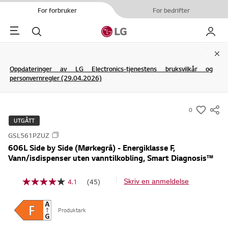
For forbruker
For bedrifter
Menu
Søk
My LG
Clo
Oppdateringer av LG Electronics-tjenestens bruksvilkår og
personvernregler (29.04.2026)
0
s
UTGÅTT
u
GSL561PZUZ
m
606L Side by Side (Mørkegrå) - Energiklasse F,
m
Vann/isdispenser uten vanntilkobling, Smart Diagnosis™
a
r
4.1
(45)
Skriv en anmeldelse
L
y
e
s
-
4
Produktark
w
5
o
i