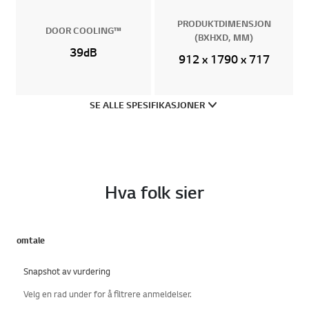
PRODUKTDIMENSJON
DOOR COOLING™
(BXHXD, MM)
39dB
912 x 1790 x 717
SE ALLE SPESIFIKASJONER
Hva folk sier