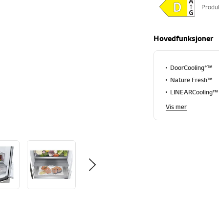
Produ
Hovedfunksjoner
+
DoorCooling
™
Nature Fresh™
LINEARCooling™
Vis mer