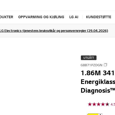
ODUKTER
OPPVARMING OG KJØLING
LG AI
KUNDESTØTTE
LG Electronics-tjenestens bruksvilkår og personvernregler (29.04.2026)
UTGÅTT
GBB71PZDGN
1.86M 341L
Energiklas
Diagnosis™
4.