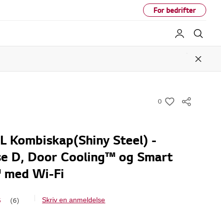
For bedrifter
My LG
Søk
Close
0
w
i
s
 Kombiskap(Shiny Steel) -
h
se D, Door Cooling™ og Smart
 med Wi-Fi
5
(6)
Skriv en anmeldelse
L
e
s