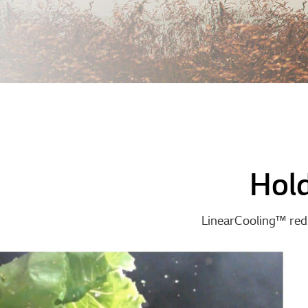
Hold
LinearCooling™ red