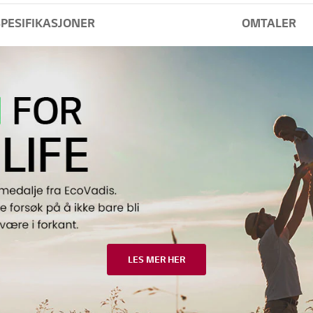
SPESIFIKASJONER
OMTALER
LES MER HER