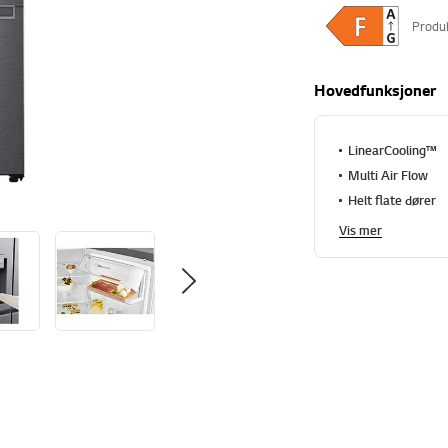
Produ
Hovedfunksjoner
LinearCooling™
Multi Air Flow
Helt flate dører
Vis mer