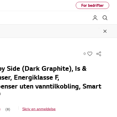
For bedrifter
My LG
Søk
Close
0
w
i
y Side (Dark Graphite), Is &
s
ser, Energiklasse F,
h
enser uten vanntilkobling, Smart
™
8
(8)
Skriv en anmeldelse
L
e