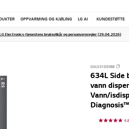
ODUKTER
OPPVARMING OG KJØLING
LG AI
KUNDESTØTTE
LG Electronics-tjenestens bruksvilkår og personvernregler (29.04.2026)
GSLV31DSXM
634L Side b
vann dispen
Vann/isdisp
Diagnosis
4.