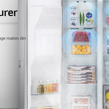
urer
inge maten din