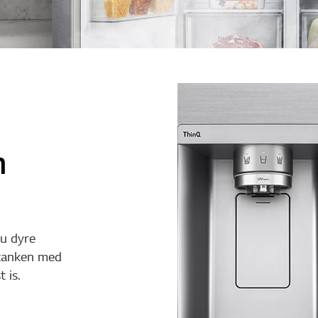
n
du dyre
l tanken med
 is.