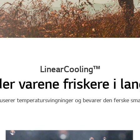
LinearCooling™
er varene friskere i lan
userer temperatursvingninger og bevarer den ferske smak