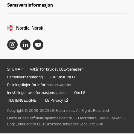
Samsvarsinformasjon
Nordic, Norsk
SITEMAP
Vilkår for bruk av LGE-tjenester
Personvernerklæring
JURIDISK INFO
Retningslinjer for informasjonskapsler
Innstillinger av informasjonskapsler
Om LG
TILGJENGELIGHET
LG Privacy
Copyright © 2009-2025 LG Electronics. All Rights Reserved
Dette er den offisielle hjemmesiden til LG Electronics. Hvis du søker LG
Corp., eller andre LG-tilknyttede selskaper, vennligst klikk
Online Chat