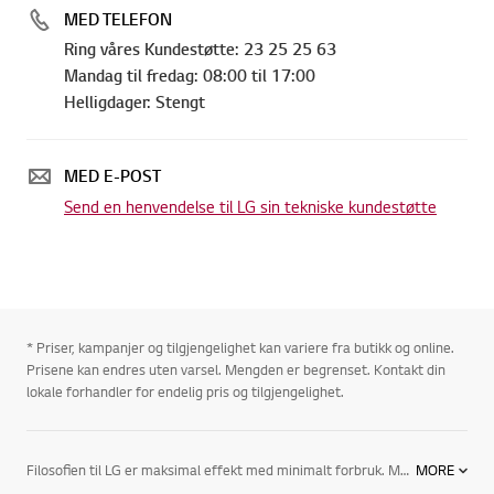
MED TELEFON
Ring våres Kundestøtte: 23 25 25 63
Mandag til fredag: 08:00 til 17:00
Helligdager: Stengt
MED E-POST
Send en henvendelse til LG sin tekniske kundestøtte
* Priser, kampanjer og tilgjengelighet kan variere fra butikk og online.
Prisene kan endres uten varsel. Mengden er begrenset. Kontakt din
lokale forhandler for endelig pris og tilgjengelighet.
Filosofien til LG er maksimal effekt med minimalt forbruk. Med et klimaanlegg for hjemmet fra LG, senker du energikostnadene og får et sunnere miljø innendørs.
MORE