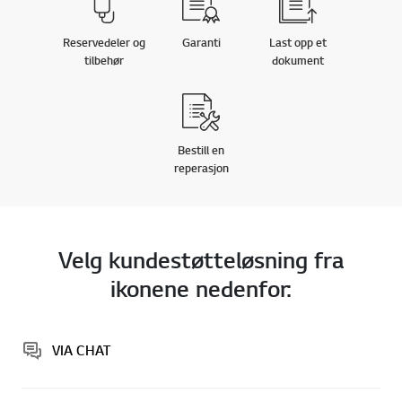
Reservedeler og
Garanti
Last opp et
tilbehør
dokument
Bestill en
reperasjon
Velg kundestøtteløsning fra
ikonene nedenfor:
VIA CHAT