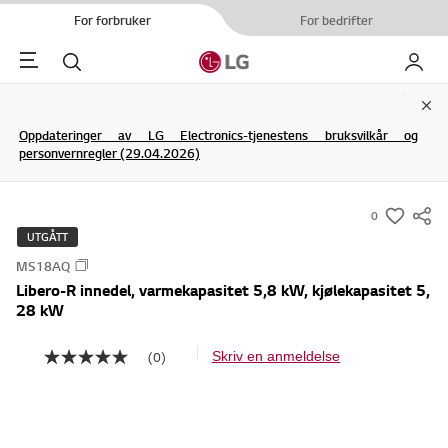
For forbruker
For bedrifter
Menu
Søk
My LG
Clo
Oppdateringer av LG Electronics-tjenestens bruksvilkår og
personvernregler (29.04.2026)
0
s
UTGÅTT
u
MS18AQ
m
Libero-R innedel, varmekapasitet 5,8 kW, kjølekapasitet 5,
m
28 kW
a
r
(0)
Skriv en anmeldelse
I
y
n
g
-
e
w
n
v
i