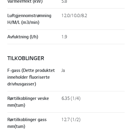
Varmeeffekt (kW)
5.8
Luftgjennomstrømning
12.0/10.0/8.2
H/M/L (m3/min)
Avfuktning (l/h)
1.9
TILKOBLINGER
F-gass (Dette produktet
Ja
inneholder fluoriserte
drivhusgasser)
Rørtilkoblinger veske
6.35 (1/4)
mm(tum)
Rørtilkoblinger gass
12.7 (1/2)
mm(tum)