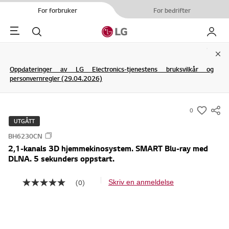
For forbruker
For bedrifter
Menu
Søk
My LG
Clo
Oppdateringer av LG Electronics-tjenestens bruksvilkår og
personvernregler (29.04.2026)
0
s
UTGÅTT
u
BH6230CN
m
2,1-kanals 3D hjemmekinosystem. SMART Blu-ray med
m
DLNA. 5 sekunders oppstart.
a
r
(0)
Skriv en anmeldelse
I
y
n
g
-
e
w
n
v
i