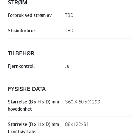
STRØM
Forbruk ved strøm av
TBD
Strømforbruk
TBD
TILBEHØR
Fjernkontroll
Ja
FYSISKE DATA
Størrelse (B x H x D) mm
360 X 60.5 X 299
hovedenhet
Størrelse (B x H x D) mm
88x122x81
fronthøyttaler