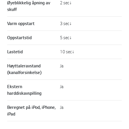
Øyeblikkelig åpning av
2 sec↓
skuff
Varm oppstart
3 sec↓
Oppstartstid
5 sec↓
Lastetid
10 sec↓
Høyttaleravstand
Ja
(kanalforsinkelse)
Ekstern
Ja
harddiskavspilling
Beregnet på iPod, iPhone,
Ja
iPad