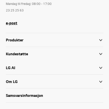
Mandag til fredag: 08:00 - 17:00
Som et av verdens største elektronikkselskaper har LG et fantastisk sortiment. Du finner alt fra hjemmekinoanlegg,
23 25 25 63
e-post
Produkter
Kundestøtte
LG AI
Om LG
Samsvarsinformasjon