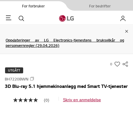
For forbruker
For bedrifter
Menu
Søk
My LG
Clo
Oppdateringer av LG Electronics-tjenestens bruksvilkår og
personvernregler (29.04.2026)
0
s
UTGÅTT
u
BH7220BWN
m
3D Blu-ray 5.1 hjemmekinoanlegg med Smart TV-tjenester
m
a
(0)
Skriv en anmeldelse
I
r
n
y
g
e
-
n
w
v
u
i