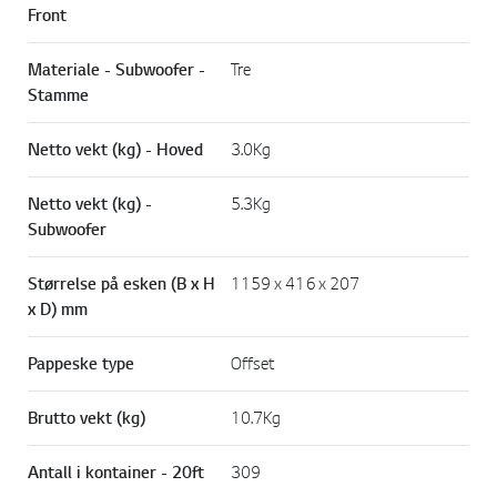
Front
Materiale - Subwoofer -
Tre
Stamme
Netto vekt (kg) - Hoved
3.0Kg
Netto vekt (kg) -
5.3Kg
Subwoofer
Størrelse på esken (B x H
1159 x 416 x 207
x D) mm
Pappeske type
Offset
Brutto vekt (kg)
10.7Kg
Antall i kontainer - 20ft
309