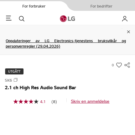
For forbruker
For bedrifter
Menu
Søk
My LG
Clo
Oppdateringer av LG Electronics-tjenestens bruksvilkår og
personvernregler (29.04.2026)
0
s
UTGÅTT
u
SK6
m
2.1 ch High Res Audio Sound Bar
m
a
4.1
(8)
Skriv en anmeldelse
L
r
e
y
s
8
-
o
w
m
t
i