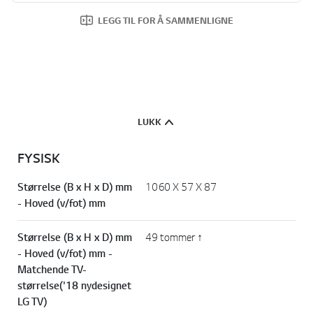
LEGG TIL FOR Å SAMMENLIGNE
LUKK
FYSISK
Størrelse (B x H x D) mm
1060 X 57 X 87
- Hoved (v/fot) mm
Størrelse (B x H x D) mm
49 tommer ↑
- Hoved (v/fot) mm -
Matchende TV-
størrelse('18 nydesignet
LG TV)