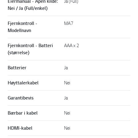
Eiermanual - Åpen kilde:
Ja (Full)
Nei / Ja (Full/enkel)
Fjernkontroll -
MA7
Modellnavn
Fjernkontroll - Batteri
AAA x 2
(størrelse)
Batterier
Ja
Høyttalerkabel
Nei
Garantibevis
Ja
Bærbar i kabel
Nei
HDMI-kabel
Nei