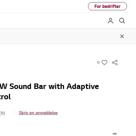
For bedrifter
My LG
Søk
Close
0
w
i
s
W Sound Bar with Adaptive
h
rol
(0)
Skriv en anmeldelse
I
n
g
e
n