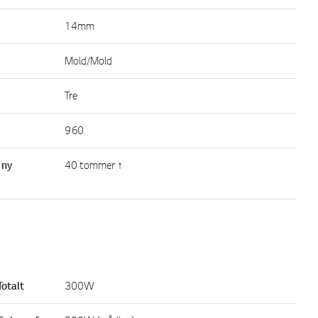
14mm
Mold/Mold
Tre
960
 ny
40 tommer ↑
otalt
300W