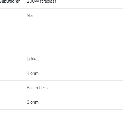
 Subwoofer
200W (trådløs)
Nei
Lukket
4 ohm
Bassrefleks
3 ohm