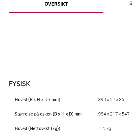
OVERSIKT
FYSISK
Hoved (B x H x D / mm)
890 x 57 x 85
Størrelse på esken (B x H x D) mm
984 x 217 x 547
Hoved (Nettovekt (kg))
2,25kg