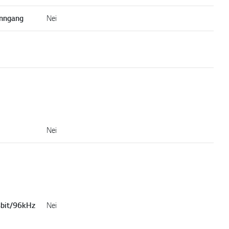
inngang
Nei
Nei
4bit/96kHz
Nei