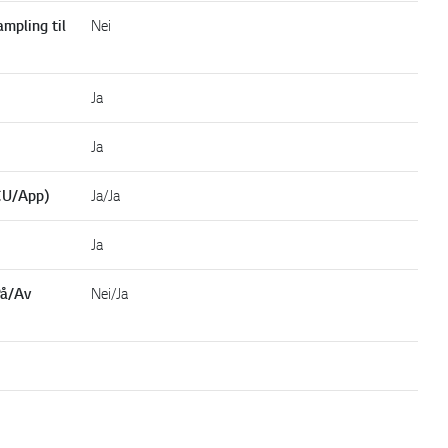
mpling til
Nei
Ja
Ja
CU/App)
Ja/Ja
Ja
På/Av
Nei/Ja