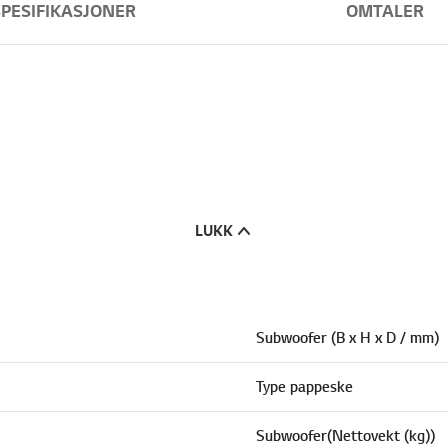
SPESIFIKASJONER
OMTALER
LUKK
Subwoofer (B x H x D / mm)
Type pappeske
Subwoofer(Nettovekt (kg))