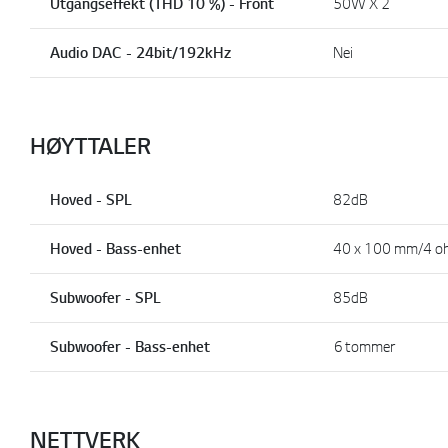
Utgangseffekt (THD 10 %) - Front
50W X 2
Audio DAC - 24bit/192kHz
Nei
HØYTTALER
Hoved - SPL
82dB
Hoved - Bass-enhet
40 x 100 mm/4 o
Subwoofer - SPL
85dB
Subwoofer - Bass-enhet
6 tommer
NETTVERK