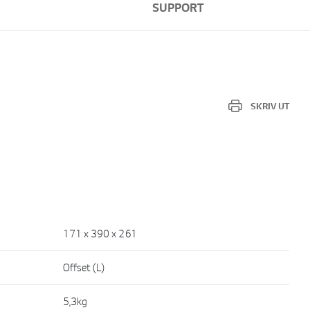
SUPPORT
SKRIV UT
171 x 390 x 261
Offset (L)
5,3kg