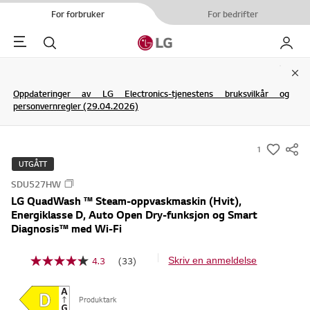
For forbruker
For bedrifter
Menu
Søk
My LG
Clo
Oppdateringer av LG Electronics-tjenestens bruksvilkår og
personvernregler (29.04.2026)
1
s
UTGÅTT
u
SDU527HW
m
LG QuadWash ™ Steam-oppvaskmaskin (Hvit),
m
Energiklasse D, Auto Open Dry-funksjon og Smart
a
Diagnosis™ med Wi-Fi
r
y
4.3
(33)
Skriv en anmeldelse
L
-
e
s
w
3
Produktark
i