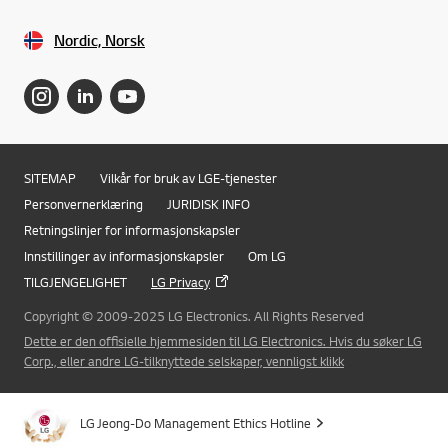
Nordic, Norsk
SITEMAP
Vilkår for bruk av LGE-tjenester
Personvernerklæring
JURIDISK INFO
Retningslinjer for informasjonskapsler
Innstillinger av informasjonskapsler
Om LG
Online Chat
TILGJENGELIGHET
LG Privacy
Copyright © 2009-2025 LG Electronics. All Rights Reserved
Dette er den offisielle hjemmesiden til LG Electronics. Hvis du søker LG
Corp., eller andre LG-tilknyttede selskaper, vennligst klikk
LG Jeong-Do Management Ethics Hotline
Gå ti