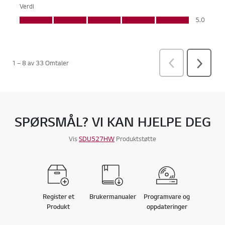
SPØRSMÅL? VI KAN HJELPE DEG
Vis
SDU527HW
Produktstøtte
Register et
Brukermanualer
Programvare og
Produkt
oppdateringer