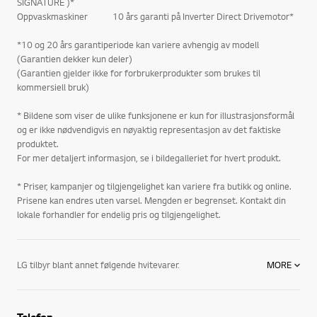
SIGNATURE )*
Oppvaskmaskiner 10 års garanti på Inverter Direct Drivemotor*
*10 og 20 års garantiperiode kan variere avhengig av modell
(Garantien dekker kun deler)
(Garantien gjelder ikke for forbrukerprodukter som brukes til
kommersiell bruk)
* Bildene som viser de ulike funksjonene er kun for illustrasjonsformål
og er ikke nødvendigvis en nøyaktig representasjon av det faktiske
produktet.
For mer detaljert informasjon, se i bildegalleriet for hvert produkt.
* Priser, kampanjer og tilgjengelighet kan variere fra butikk og online.
Prisene kan endres uten varsel. Mengden er begrenset. Kontakt din
lokale forhandler for endelig pris og tilgjengelighet.
LG tilbyr blant annet følgende hvitevarer:
MORE
Kjøleskap og frysere i ulike former. Enten du foretrekker et kombinert kjøl/frys, Side-by-Side eller frittstående kjøleskap og fryser, vil du finne produkter med attraktiv design hos LG.
Telefon