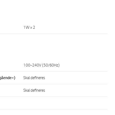
1W x 2
100~240V (50/60Hz)
tgående=)
Skal defineres
Skal defineres