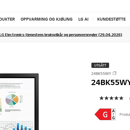
ODUKTER
OPPVARMING OG KJØLING
LG AI
KUNDESTØTTE
LG Electronics-tjenestens bruksvilkår og personvernregler (29.04.2026)
UTGÅTT
24BK55WY
24BK55W
Produ