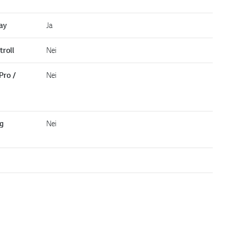
ay
Ja
troll
Nei
Pro /
Nei
ng
Nei