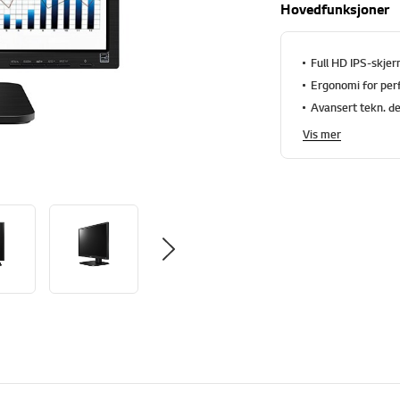
Hovedfunksjoner
Full HD IPS-skje
Ergonomi for per
Avansert tekn. d
Vis mer