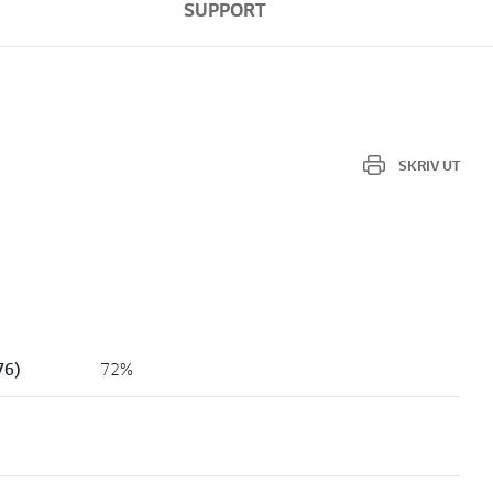
SUPPORT
SKRIV UT
76)
72%