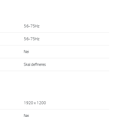
56~75Hz
56~75Hz
Nei
Skal defineres
1920 x 1200
Nei