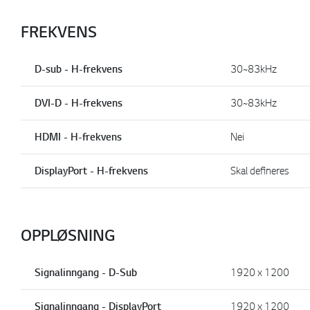
FREKVENS
D-sub - H-frekvens
30~83kHz
DVI-D - H-frekvens
30~83kHz
HDMI - H-frekvens
Nei
DisplayPort - H-frekvens
Skal defineres
OPPLØSNING
Signalinngang - D-Sub
1920 x 1200
Signalinngang - DisplayPort
1920 x 1200