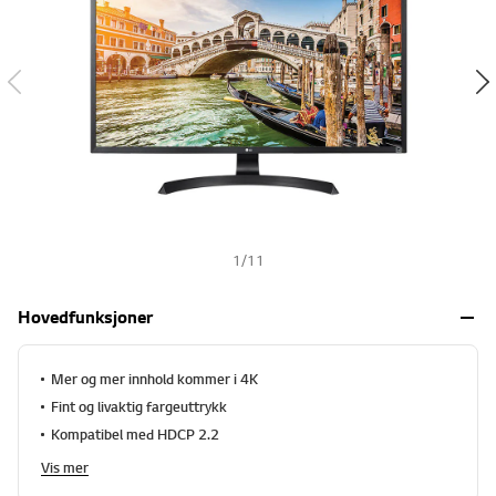
r
s
d
e
h
r
i
n
g
.
S
a
m
m
e
s
i
1
/
11
d
e
l
Hovedfunksjoner
e
n
k
Mer og mer innhold kommer i 4K
e
.
Fint og livaktig fargeuttrykk
Kompatibel med HDCP 2.2
Vis mer