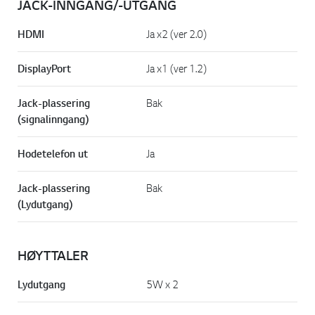
JACK-INNGANG/-UTGANG
HDMI
Ja x2 (ver 2.0)
DisplayPort
Ja x1 (ver 1.2)
Jack-plassering
Bak
(signalinngang)
Hodetelefon ut
Ja
Jack-plassering
Bak
(Lydutgang)
HØYTTALER
Lydutgang
5W x 2