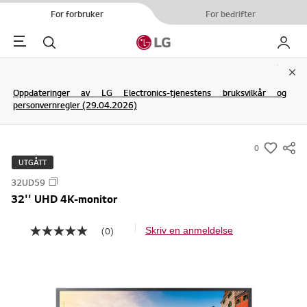
For forbruker
For bedrifter
Menu
Søk
My LG
Clo
Oppdateringer av LG Electronics-tjenestens bruksvilkår og
personvernregler (29.04.2026)
0
s
UTGÅTT
u
32UD59
m
32'' UHD 4K-monitor
m
a
(0)
Skriv en anmeldelse
I
r
n
y
g
e
-
n
w
v
u
i