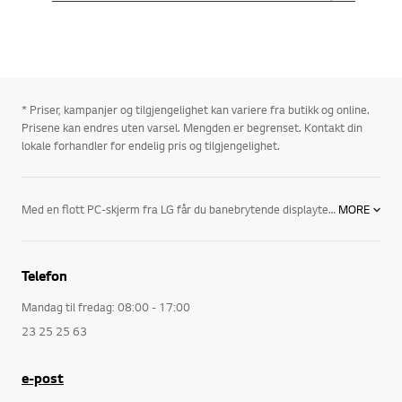
* Priser, kampanjer og tilgjengelighet kan variere fra butikk og online.
Prisene kan endres uten varsel. Mengden er begrenset. Kontakt din
lokale forhandler for endelig pris og tilgjengelighet.
Med en flott PC-skjerm fra LG får du banebrytende displayteknologi og slankt design. Utforsk den flotte LG CINEMA 3D-skjermen, den nye standarden i 3D teknologi, og våre IPS og LED skjermer, som tilbyr det beste innen bildekvalitet og funksjoner. Du får et nytt syn på livet med skjermer og teknologi fra LG.
MORE
Telefon
Mandag til fredag: 08:00 - 17:00
23 25 25 63
e-post