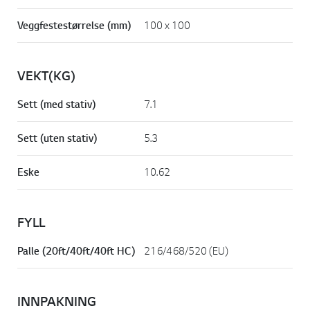
Veggfestestørrelse (mm)
100 x 100
VEKT(KG)
Sett (med stativ)
7.1
Sett (uten stativ)
5.3
Eske
10.62
FYLL
Palle (20ft/40ft/40ft HC)
216/468/520 (EU)
INNPAKNING