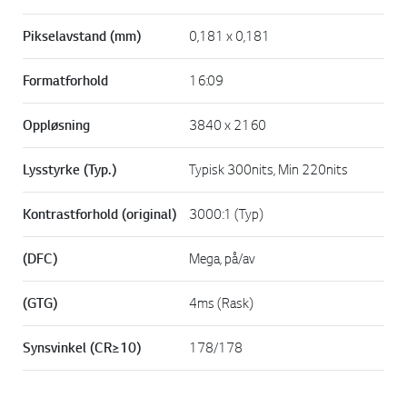
Pikselavstand (mm)
0,181 x 0,181
Formatforhold
16:09
Oppløsning
3840 x 2160
Lysstyrke (Typ.)
Typisk 300nits, Min 220nits
Kontrastforhold (original)
3000:1 (Typ)
(DFC)
Mega, på/av
(GTG)
4ms (Rask)
Synsvinkel (CR≥10)
178/178