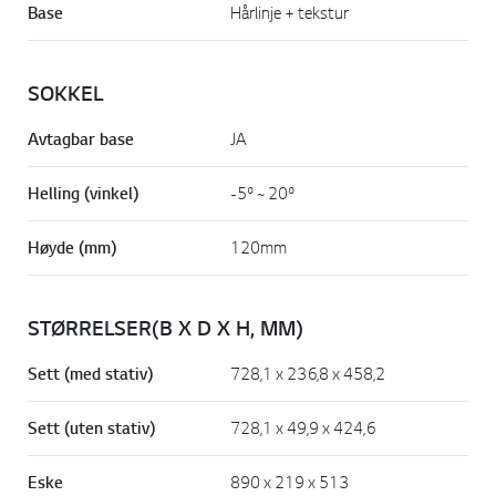
Base
Hårlinje + tekstur
SOKKEL
Avtagbar base
JA
Helling (vinkel)
-5º ~ 20º
Høyde (mm)
120mm
STØRRELSER(B X D X H, MM)
Sett (med stativ)
728,1 x 236,8 x 458,2
Sett (uten stativ)
728,1 x 49,9 x 424,6
Eske
890 x 219 x 513