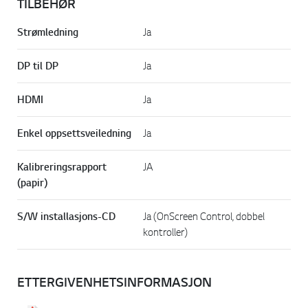
TILBEHØR
Strømledning
Ja
DP til DP
Ja
HDMI
Ja
Enkel oppsettsveiledning
Ja
Kalibreringsrapport
JA
(papir)
S/W installasjons-CD
Ja (OnScreen Control, dobbel
kontroller)
ETTERGIVENHETSINFORMASJON