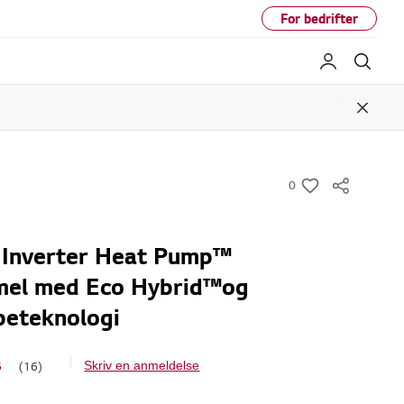
For bedrifter
My LG
Søk
Close
0
w
i
s
 Inverter Heat Pump™
h
mel med Eco Hybrid™og
eteknologi
6
(16)
Skriv en anmeldelse
L
e
s