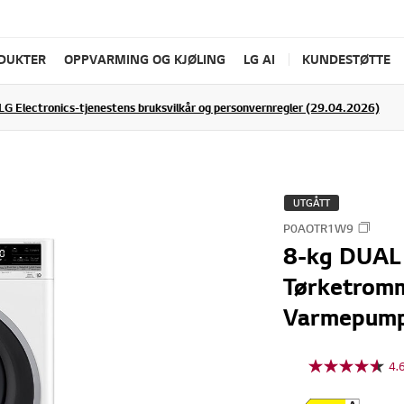
ODUKTER
OPPVARMING OG KJØLING
LG AI
KUNDESTØTTE
LG Electronics-tjenestens bruksvilkår og personvernregler (29.04.2026)
UTGÅTT
P0AOTR1W9
8-kg DUAL
Tørketrom
Varmepump
4.