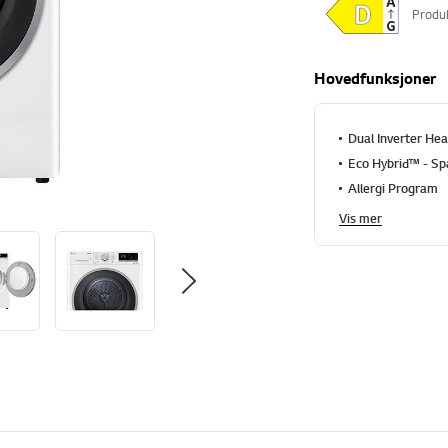
Produ
Hovedfunksjoner
Dual Inverter He
Eco Hybrid™ - Spa
Allergi Program
Vis mer