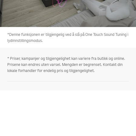
*Denne funksjonen er tilgjengelig ved å slå på One Touch Sound Tuning i
lydinnstillingsmodus.
* Priser, kampanjer og tilgjengelighet kan variere fra butikk og online.
Prisene kan endres uten varsel. Mengden er begrenset. Kontakt din
lokale forhandler for endelig pris og tilgjengelighet.
Gå ti
Livet handler om mer enn det siste innen teknologi og elektronikk. Livet handler om opplevelser, og i vårt tilfelle, om de forskjellige opplevelsene vår teknikk kan skape. Hos LG finner du alt. LG Norge har blant annet:
MORE
LG Electronics’ målsetting er å forenkle menneskers hverdag. Vi er overbevist om at vi med våre produkter kan bidra til akkurat det.Velkommen til LG Norge og LG hjemmeelektronikk.
Telefon
Mandag til fredag: 08:00 - 17:00
23 25 25 63