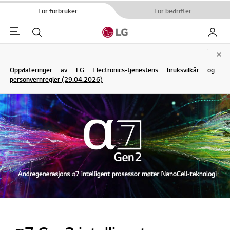
For forbruker
For bedrifter
Menu
Søk
My LG
Clo
Oppdateringer av LG Electronics-tjenestens bruksvilkår og
personvernregler (29.04.2026)