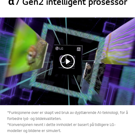
α7 Gen2 intelligent prosessor
*Funksjonene over er skapt ved bruk av dyptlærende AI-teknologi, for å
forbedre lyd- og bildekvaliteten.
*Konvensjonen nevnt i dette innholdet er basert på tidligere LG-
modeller og bildene er simulert.