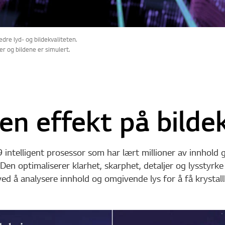
dre lyd- og bildekvaliteten.
er og bildene er simulert.
 en effekt på bildek
intelligent prosessor som har lært millioner av innhold g
. Den optimaliserer klarhet, skarphet, detaljer og lysstyr
ed å analysere innhold og omgivende lys for å få krystallk