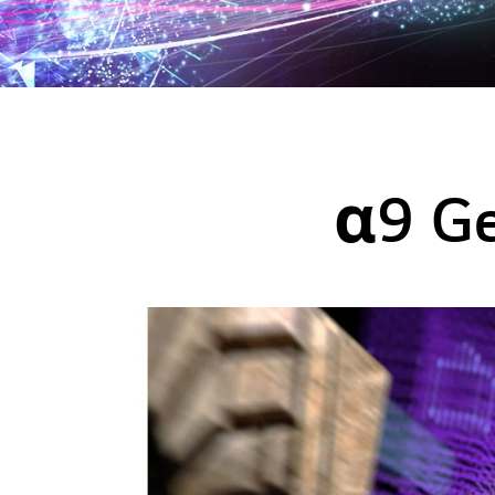
α9 Ge