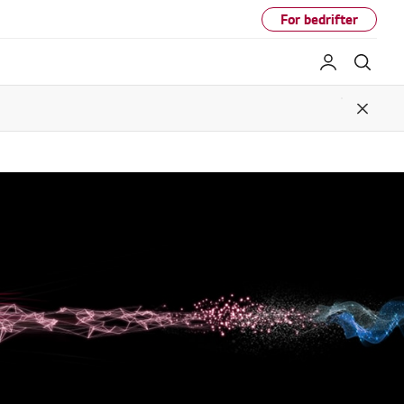
For bedrifter
My LG
Søk
Close