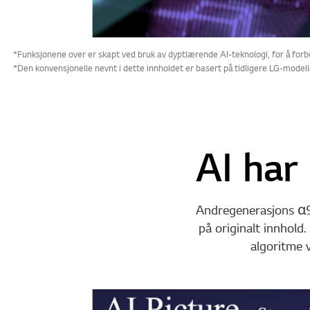
*Funksjonene over er skapt ved bruk av dyptlærende AI-teknologi, for å forbe
*Den konvensjonelle nevnt i dette innholdet er basert på tidligere LG-modell
AI har
Andregenerasjons α9 
på originalt innhold
algoritme v