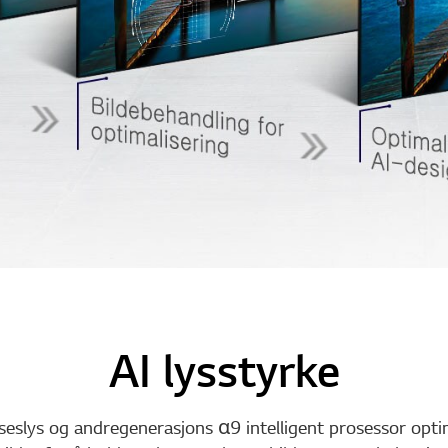
AI lysstyrke
slys og andregenerasjons α9 intelligent prosessor optim