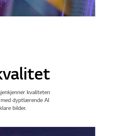
valitet
jenkjenner kvaliteten
ke med dyptlærende AI
lare bilder.