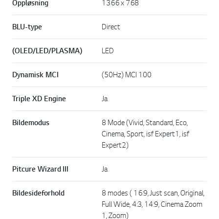
Oppløsning
1366 x 768
BLU-type
Direct
(OLED/LED/PLASMA)
LED
Dynamisk MCI
(50Hz) MCI 100
Triple XD Engine
Ja
Bildemodus
8 Mode (Vivid, Standard, Eco,
Cinema, Sport, isf Expert1, isf
Expert2)
Pitcure Wizard III
Ja
Bildesideforhold
8 modes ( 16:9, Just scan, Original,
Full Wide, 4:3, 14:9, Cinema Zoom
1, Zoom)