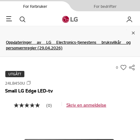
For forbruker
For bedrifter
Menu
Søk
My LG
Clo
Oppdateringer av LG Electronics-tjenestens bruksvilkår og
personvernregler (29.04.2026)
0
s
UTGÅTT
u
24LB450U
m
Small LG Edge LED-tv
m
a
(0)
Skriv en anmeldelse
I
r
n
y
g
e
-
n
w
v
u
i