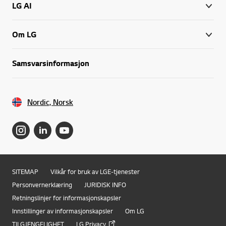
LG AI
Om LG
Samsvarsinformasjon
Nordic, Norsk
SITEMAP
Vilkår for bruk av LGE-tjenester
Personvernerklæring
JURIDISK INFO
Retningslinjer for informasjonskapsler
Innstillinger av informasjonskapsler
Om LG
TILGJENGELIGHET
LG Privacy