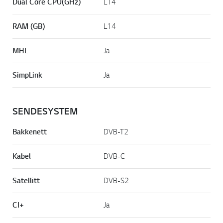
Dual Core CPU(GHz)
L14
RAM (GB)
L14
MHL
Ja
SimpLink
Ja
SENDESYSTEM
Bakkenett
DVB-T2
Kabel
DVB-C
Satellitt
DVB-S2
CI+
Ja