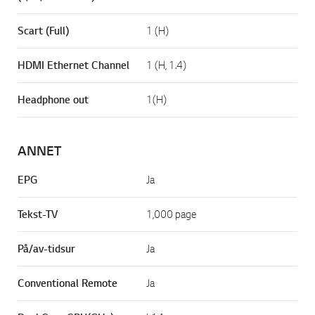
Scart (Full)
1 (H)
HDMI Ethernet Channel
1 (H, 1.4)
Headphone out
1(H)
ANNET
EPG
Ja
Tekst-TV
1,000 page
På/av-tidsur
Ja
Conventional Remote
Ja