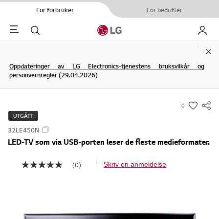
For forbruker
For bedrifter
Menu
Søk
My LG
Clo
Oppdateringer av LG Electronics-tjenestens bruksvilkår og
personvernregler (29.04.2026)
0
s
UTGÅTT
u
32LE450N
m
LED-TV som via USB-porten leser de fleste medieformater.
m
a
(0)
Skriv en anmeldelse
I
r
n
y
g
e
-
n
w
v
u
i