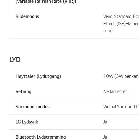
(Variable Refresh Rate (VRR))
Bildemodus
Vivid, Standard, E
Effect, (ISF)Ekspe
rom)
LYD
Høyttaler (Lydutgang)
10W (5W per kana
Retning
Nedadrettet
Surround-modus
Virtual Surround P
LG Lydsynk
Ja
Bluetooth Lydstrømming
Ja