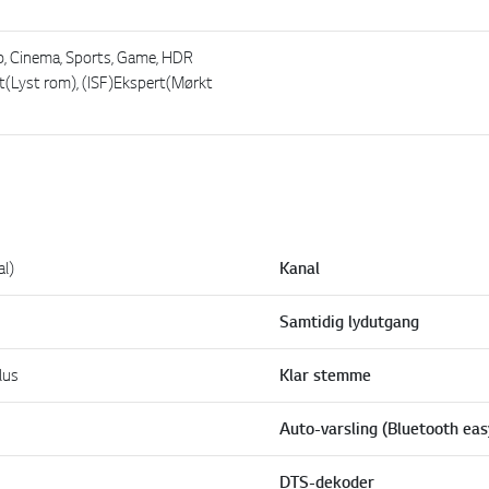
co, Cinema, Sports, Game, HDR
rt(Lyst rom), (ISF)Ekspert(Mørkt
l)
Kanal
Samtidig lydutgang
lus
Klar stemme
Auto-varsling (Bluetooth eas
DTS-dekoder