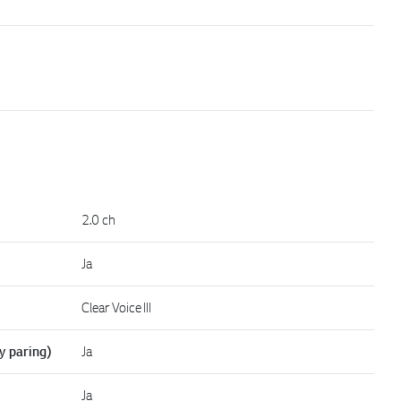
2.0 ch
Ja
Clear Voice III
y paring)
Ja
Ja