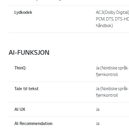
Lydkodek
AC3(Dolby Digital
PCM, DTS, DTS-HD
håndbok)
AI-FUNKSJON
ThinQ
Ja (Nordiske språk 
fjernkontroll
Tale til tekst
Ja (Nordiske språk 
fjernkontroll
AI UX
Ja
AI Recommendation
Ja