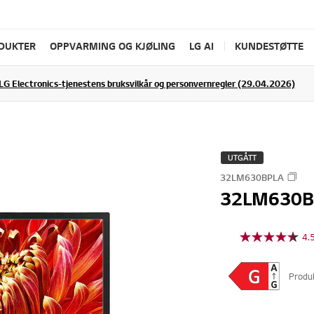
ODUKTER
OPPVARMING OG KJØLING
LG AI
KUNDESTØTTE
LG Electronics-tjenestens bruksvilkår og personvernregler (29.04.2026)
UTGÅTT
32LM630BPLA
32LM630B
4.
Produ