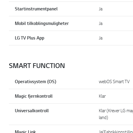
Startinstrumentpanel
Ja
Mobil tilkoblingsmuligheter
Ja
LG TV Plus App
Ja
SMART FUNCTION
Operativsystem (OS)
webOS Smart TV
Magic fjernkontroll
Klar
Universalkontroll
Klar (Krever LG mag
land)
Magic Link
Ja(Fabrikkinnstillin