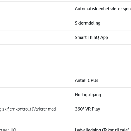
Automatisk enhetsdeteksjon
Skjermdeling
Smart ThinQ App
Antall CPUs
Hurtigtilgang
isk fjernkontroll) (Varierer med
360° VR Play
g av : UK)
Lydveiledning (Tekst til tale)