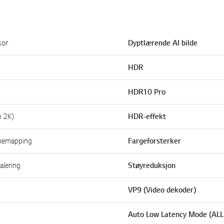
sor
Dyptlærende AI bilde
HDR
HDR10 Pro
n 2K)
HDR-effekt
nemapping
Fargeforsterker
alering
Støyreduksjon
VP9 (Video dekoder)
Auto Low Latency Mode (AL