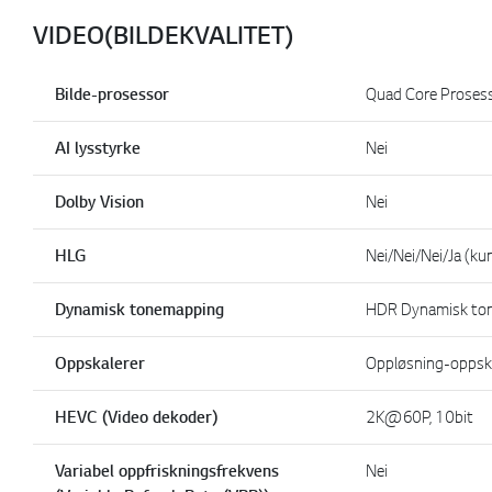
VIDEO(BILDEKVALITET)
Bilde-prosessor
Quad Core Proses
AI lysstyrke
Nei
Dolby Vision
Nei
HLG
Nei/Nei/Nei/Ja (ku
Dynamisk tonemapping
HDR Dynamisk to
Oppskalerer
Oppløsning-oppsk
HEVC (Video dekoder)
2K@60P, 10bit
Variabel oppfriskningsfrekvens
Nei