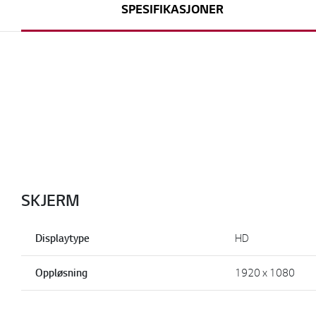
SPESIFIKASJONER
SKJERM
Displaytype
HD
Oppløsning
1920 x 1080