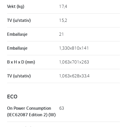
Vekt (kg)
17,4
TV (u/stativ)
15,2
Emballasje
21
Emballasje
1,330x810x141
B x H x D (mm)
1,063x701x263
TV (u/stativ)
1,063x628x33.4
ECO
On Power Consumption
63
(IEC62087 Edition 2) (W)