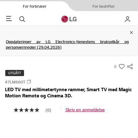
For forbruker
For bedrifter
Menu
Søk
My LG
Clo
Oppdateringer av LG Electronics-tjenestens bruksvilkår og
personvernregler (29.04.2026)
0
s
UTGÅTT
u
47LM660T
m
LED TV med millimetertynne rammer, Smart TV med Magic
m
Motion Remote og Cinema 3D.
a
r
(0)
Skriv en anmeldelse
I
y
n
g
-
e
w
n
v
i