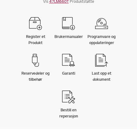
Vis
47LM660T
Produktstøtte
Register et
Brukermanualer
Programvare og
Produkt
oppdateringer
Reservedeler og
Garanti
Last opp et
tilbehør
dokument
Bestill en
reperasjon