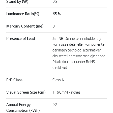
Stand by (W)
0,3
Luminance Ratio(%)
65 %
Mercury Content (mg)
0
Presence of Lead
Ja - NB: Denne tv inneholder bly
kun i visse deler eller komponenter
der ingen teknologi alternativer
eksistere i samsvar med gjeldende
fritak klausuler under RoHS-
direktivet
ErP Class
Class A+
Visual Screen Size (cm)
119Cm/47inches
Annual Energy
92
Consumption (kWh)