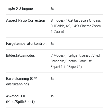
Triple XD Engine
Ja
Aspect Ratio Correction
8 modes (16:9, Just scan, Original,
Full Wide, 4:3, 14:9, Cinema Zoom
1, Zoom)
Fargetemperaturkontroll
Ja
Bildestatusmodus
7 Modes (Intelligent sensor, Vivid,
Standard, Cinema, Game, isf
Expert1, isf Expert2)
Bare skanning (0 %
Ja
overskanning)
AV-modus II
Ja
(Kino/Spill/Sport)