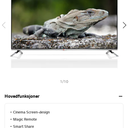
s
h
1
/
10
Hovedfunksjoner
Cinema Screen-design
Magic Remote
Smart Share