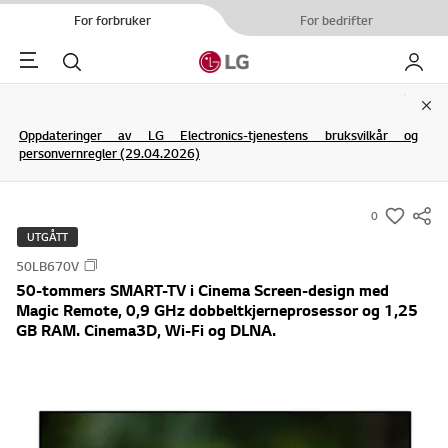
For forbruker
For bedrifter
Menu
Søk
My LG
Clo
Oppdateringer av LG Electronics-tjenestens bruksvilkår og
personvernregler (29.04.2026)
0
s
UTGÅTT
u
50LB670V
m
50-tommers SMART-TV i Cinema Screen-design med
m
Magic Remote, 0,9 GHz dobbeltkjerneprosessor og 1,25
a
GB RAM. Cinema3D, Wi-Fi og DLNA.
r
y
-
w
i