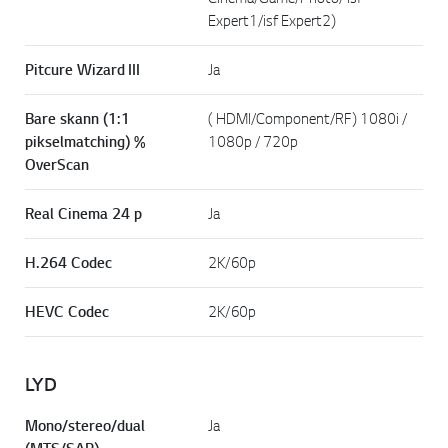
Expert1/isf Expert2)
Pitcure Wizard III
Ja
Bare skann (1:1
( HDMI/Component/RF) 1080i /
pikselmatching) %
1080p / 720p
OverScan
Real Cinema 24 p
Ja
H.264 Codec
2K/60p
HEVC Codec
2K/60p
LYD
Mono/stereo/dual
Ja