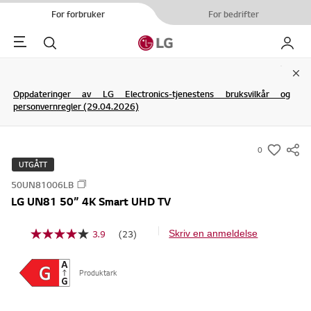
For forbruker
For bedrifter
Menu
Søk
My LG
Clo
Oppdateringer av LG Electronics-tjenestens bruksvilkår og
personvernregler (29.04.2026)
0
s
UTGÅTT
u
50UN81006LB
m
LG UN81 50” 4K Smart UHD TV
m
a
3.9
(23)
Skriv en anmeldelse
L
r
e
y
s
2
Produktark
-
3
w
o
m
i