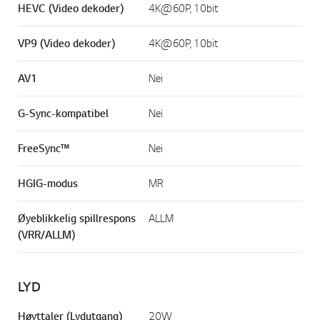
HEVC (Video dekoder)
4K@60P, 10bit
VP9 (Video dekoder)
4K@60P, 10bit
AV1
Nei
G-Sync-kompatibel
Nei
FreeSync™
Nei
HGIG-modus
MR
Øyeblikkelig spillrespons
ALLM
(VRR/ALLM)
LYD
Høyttaler (Lydutgang)
20W