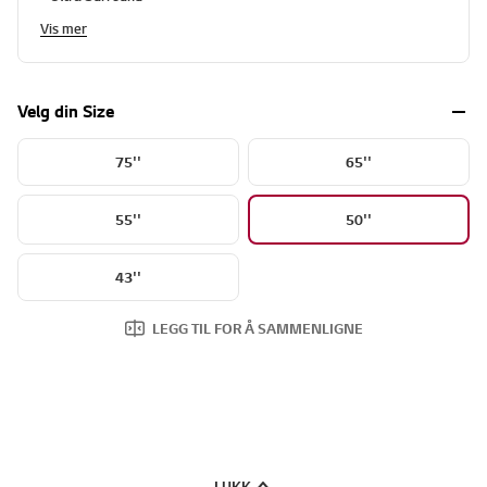
Vis mer
Velg din Size
75''
65''
55''
50''
43''
LEGG TIL FOR Å SAMMENLIGNE
LUKK