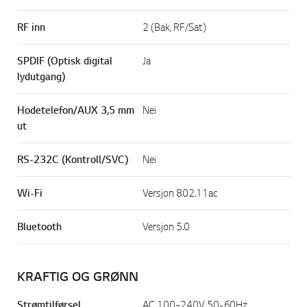
RF inn
2 (Bak, RF/Sat)
SPDIF (Optisk digital
Ja
lydutgang)
Hodetelefon/AUX 3,5 mm
Nei
ut
RS-232C (Kontroll/SVC)
Nei
Wi-Fi
Versjon 802.11ac
Bluetooth
Versjon 5.0
KRAFTIG OG GRØNN
Strømtilførsel
AC 100~240V 50-60Hz