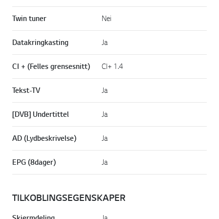
Twin tuner
Nei
Datakringkasting
Ja
CI + (Felles grensesnitt)
CI+ 1.4
Tekst-TV
Ja
[DVB] Undertittel
Ja
AD (Lydbeskrivelse)
Ja
EPG (8dager)
Ja
TILKOBLINGSEGENSKAPER
Skjermdeling
Ja