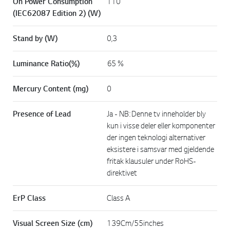
On Power Consumption
110
(IEC62087 Edition 2) (W)
Stand by (W)
0,3
Luminance Ratio(%)
65 %
Mercury Content (mg)
0
Presence of Lead
Ja - NB: Denne tv inneholder bly
kun i visse deler eller komponenter
der ingen teknologi alternativer
eksistere i samsvar med gjeldende
fritak klausuler under RoHS-
direktivet
ErP Class
Class A
Visual Screen Size (cm)
139Cm/55inches