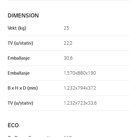
DIMENSION
Vekt (kg)
25
TV (u/stativ)
22,2
Emballasje
30,6
Emballasje
1,570x880x190
B x H x D (mm)
1,232x794x372
TV (u/stativ)
1,232x723x33.6
ECO