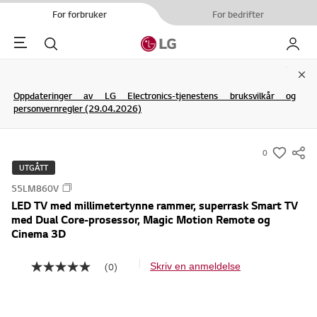
For forbruker
For bedrifter
Menu
Søk
My LG
Clo
Oppdateringer av LG Electronics-tjenestens bruksvilkår og
personvernregler (29.04.2026)
0
s
UTGÅTT
u
55LM860V
m
LED TV med millimetertynne rammer, superrask Smart TV
m
med Dual Core-prosessor, Magic Motion Remote og
a
Cinema 3D
r
y
(0)
Skriv en anmeldelse
I
-
n
g
w
e
i