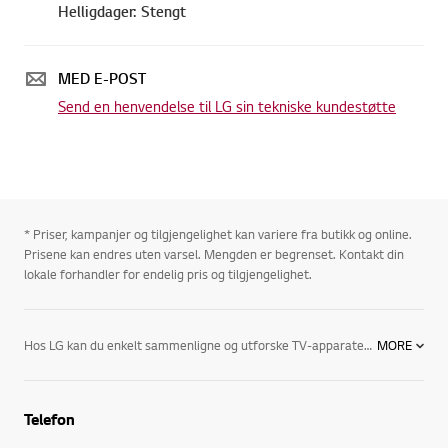
Helligdager: Stengt
MED E-POST
Send en henvendelse til LG sin tekniske kundestøtte
* Priser, kampanjer og tilgjengelighet kan variere fra butikk og online.
Prisene kan endres uten varsel. Mengden er begrenset. Kontakt din
lokale forhandler for endelig pris og tilgjengelighet.
Hos LG kan du enkelt sammenligne og utforske TV-apparater for å se hvilket som passer til dine ønsker eller behov.
MORE
Skal du kjøpe en ny TV, bør du velge en TV fra LG. LG tilbyr et stort antall ulike størrelser flat-TV-er. Trenger du en liten TV til soverommet eller en litt større TV til stua, kan LG hjelpe deg.
Telefon
En TV fra LG er fullspekket med den nyeste teknologien for å gi deg den best mulige lyd- og bildekvaliteten. Med et moderne design er det enkelt å integrere den i hjemmet ditt, og TV-en er flott å se på selv når den ikke brukes.