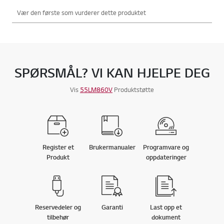
SPØRSMÅL? VI KAN HJELPE DEG
Vis
55LM860V
Produktstøtte
Register et
Brukermanualer
Programvare og
Produkt
oppdateringer
Reservedeler og
Garanti
Last opp et
tilbehør
dokument