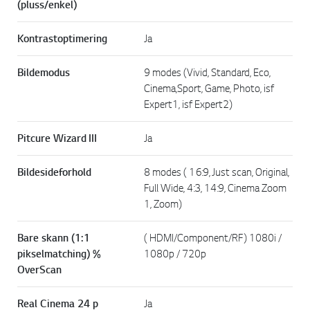
(pluss/enkel)
Kontrastoptimering
Ja
Bildemodus
9 modes (Vivid, Standard, Eco,
Cinema,Sport, Game, Photo, isf
Expert1, isf Expert2)
Pitcure Wizard III
Ja
Bildesideforhold
8 modes ( 16:9, Just scan, Original,
Full Wide, 4:3, 14:9, Cinema Zoom
1, Zoom)
Bare skann (1:1
( HDMI/Component/RF) 1080i /
pikselmatching) %
1080p / 720p
OverScan
Real Cinema 24 p
Ja