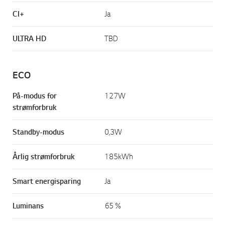
CI+
Ja
ULTRA HD
TBD
ECO
På-modus for
127W
strømforbruk
Standby-modus
0,3W
Årlig strømforbruk
185kWh
Smart energisparing
Ja
Luminans
65 %