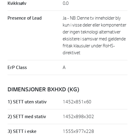
Kvikksølv
0.0
Presence of Lead
Ja - NB: Denne tv inneholder bly
kun i visse deler eller komponenter
der ingen teknologi alternativer
eksistere i samsvar med gjeldende
fritak klausuler under RoHS-
direktivet
ErP Class
A
DIMENSJONER BXHXD (KG)
1) SETT uten stativ
1452x851x60
2) SETT med stativ
1452x898x302
3) SETT i eske
1555x977x228