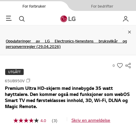
For forbruker
For bedrifter
Menu
Søk
My LG
Clo
Oppdateringer av LG Electronics-tjenestens bruksvilkår og
personvernregler (29.04.2026)
0
s
UTGÅTT
u
65UB950V
m
Premium Ultra HD-skjerm med innebygde 35 watt
m
høyttalere. Den kommer også med funksjoner som webOS
a
Smart TV med førsteklasses innhold, 3D, Wi-Fi, DLNA og
r
Magic Remote.
y
-
4.0
(3)
Skriv en anmeldelse
L
e
w
s
i